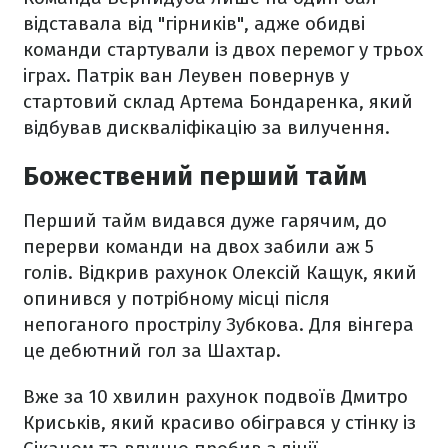
відставала від "гірників", адже обидві
команди стартували із двох перемог у трьох
іграх. Патрік ван Леувен повернув у
стартовий склад Артема Бондаренка, який
відбував дискваліфікацію за вилучення.
Божествений перший тайм
Перший тайм видався дуже гарячим, до
перерви команди на двох забили аж 5
голів. Відкрив рахунок Олексій Кащук, який
опинився у потрібному місці після
непоганого прострілу Зубкова. Для вінгера
це дебютний гол за Шахтар.
Вже за 10 хвилин рахунок подвоїв Дмитро
Криськів, який красиво обігрався у стінку із