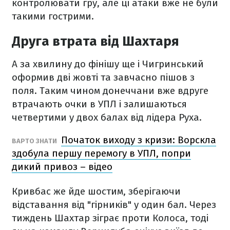
контролювати гру, але ці атаки вже не були
такими гострими.
Друга втрата від Шахтаря
А за хвилину до фінішу ще і Чигринський
оформив дві жовті та завчасно пішов з
поля. Таким чином донеччани вже вдруге
втрачають очки в УПЛ і залишаються
четвертими у двох балах від лідера Руха.
Початок виходу з кризи: Ворскла
ВАРТО ЗНАТИ
здобула першу перемогу в УПЛ, попри
дикий привоз – відео
Кривбас же йде шостим, зберігаючи
відставання від "гірників" у один бал. Через
тиждень Шахтар зіграє проти Колоса, тоді