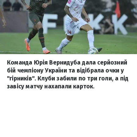
Команда Юрія Вернидуба дала серйозний
бій чемпіону України та відібрала очки у
"гірників". Клуби забили по три голи, а під
завісу матчу нахапали карток.