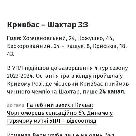
Кривбас – Шахтар 3:3
Голи
: Хомченовський, 24, Кожушко, 44,
Бескоровайний, 64 – Кащук, 8, Криськів, 18,
43.
В УПЛ підійшов до завершення 4 тур сезону
2023-2024. Остання гра вікенду пройшла у
Кривому Розі, де місцевий Кривбас приймав
чинного чемпіона Шахтар, пише
24 канал
.
Ганебний захист Києва:
ДО ТЕМИ
Чорноморець сенсаційно б'є Динамо у
гарячому матчі УПЛ – відеоогляд
Команда Вернидуба лише на один бал