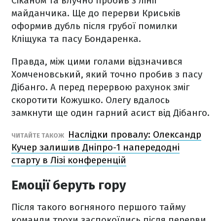
Сіканом та влучно пробив з лінії
майданчика. Ще до перерви Криськів
оформив дубль після грубої помилки
Кліщука та пасу Бондаренка.
Правда, між цими голами відзначився
Хомченовський, який точно пробив з пасу
Дібанго. А перед перервою рахунок зміг
скоротити Кожушко. Олегу вдалось
замкнути ще один гарний асист від Дібанго.
Наслідки провалу: Олександр
ЧИТАЙТЕ ТАКОЖ
Кучер залишив Дніпро-1 напередодні
старту в Лізі конференцій
Емоції беруть гору
Після такого вогняного першого тайму
команди трохи заспокоїлись після перерви.