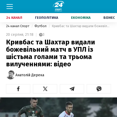
24 КАНАЛ
ГЕОПОЛІТИКА
ЕКОНОМІКА
БІЗНЕС
24 канал Спорт
Футбол
Кривбас та Шахтар видали божевільний матч в УПЛ із шістьма голами та трьома вилученнями: відео
20 серпня,
21:18
3
Кривбас та Шахтар видали
божевільний матч в УПЛ із
шістьма голами та трьома
вилученнями: відео
Анатолій Дерека