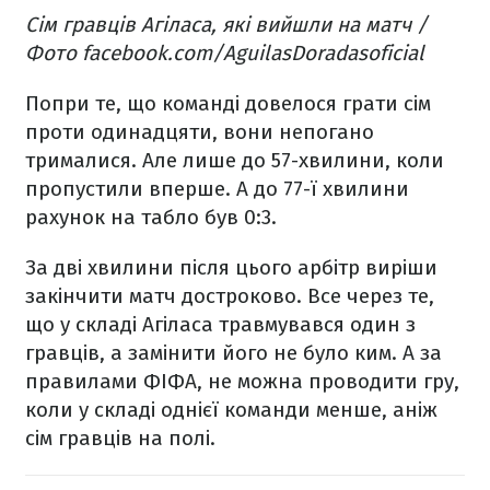
Сім гравців Агіласа, які вийшли на матч /
Фото facebook.com/AguilasDoradasoficial
Попри те, що команді довелося грати сім
проти одинадцяти, вони непогано
трималися. Але лише до 57-хвилини, коли
пропустили вперше. А до 77-ї хвилини
рахунок на табло був 0:3.
За дві хвилини після цього арбітр виріши
закінчити матч достроково. Все через те,
що у складі Агіласа травмувався один з
гравців, а замінити його не було ким. А за
правилами ФІФА, не можна проводити гру,
коли у складі однієї команди менше, аніж
сім гравців на полі.