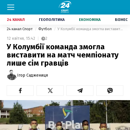
24 КАНАЛ
ГЕОПОЛІТИКА
ЕКОНОМІКА
БІЗНЕС
24 канал Спорт
Футбол
У Колумбії команда змогла виставити на матч чемпіонату лише сім гравців
12 квітня,
15:42
2
У Колумбії команда змогла
виставити на матч чемпіонату
лише сім гравців
Ігор Саджениця