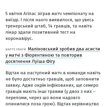
5 квітня Агілас зіграв матч чемпіонату на
виїзді. І після нього виявилося, що увесь
тренерський штаб, 14 гравців, та навіть
лікар здали позитивний тест на
коронавірус.
Маліновський зробив два асисти
ВАРТЕ УВАГИ
у матчі з Фіорентиною та повторив
досягнення Луїша Фігу
Відтак на наступний матч в команди навіть
не було достатньо гравців, щоб заповнити
заявку. Адже окрім інфікованих, ще семеро
гравців мають інші травми (у двох з них –
переломи, через шо вони надовго
опинилися поза грою). Відтак керівництво