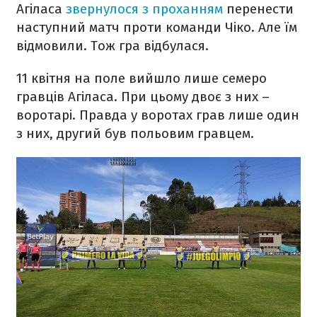
Агіласа
звернулося з проханням
перенести
наступний матч проти команди Чіко. Але їм
відмовили. Тож гра відбулася.
11 квітня на поле вийшло лише семеро
гравців Агіласа. При цьому двоє з них –
воротарі. Правда у воротах грав лише один
з них, другий був польовим гравцем.