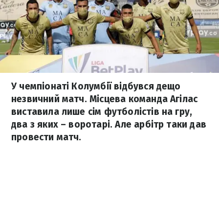
У чемпіонаті Колумбії відбувся дещо
незвичний матч. Місцева команда Агілас
виставила лише сім футболістів на гру,
два з яких – воротарі. Але арбітр таки дав
провести матч.