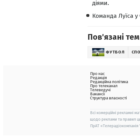
діями.
Команда Луїса у ч
Пов'язані тем
ФУТБОЛ
СП
Про нас
Редакція
Редакційна політика
Про телеканал
Телеведучі
Вакансії
Структура власності
Всі комерційні рекламні ма
щодо реклами та правил ц
ПрАТ «Телерадіокомпанія "