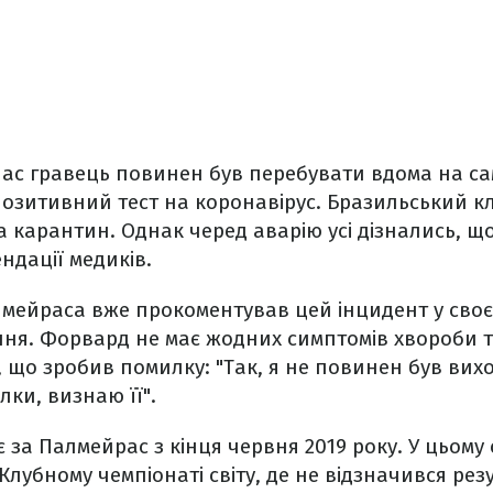
ас гравець повинен був перебувати вдома на само
озитивний тест на коронавірус. Бразильський кл
а карантин. Однак черед аварію усі дізнались, 
дації медиків.
мейраса вже прокоментував цей інцидент у сво
ня. Форвард не має жодних симптомів хвороби т
, що зробив помилку: "Так, я не повинен був вихо
ки, визнаю її".
 за Палмейрас з кінця червня 2019 року. У цьому 
 Клубному чемпіонаті світу, де не відзначився р