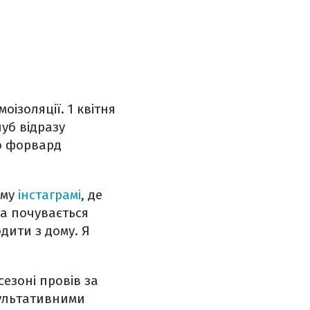
ізоляції. 1 квітня
уб відразу
що форвард
єму
інстаграмі
, де
а почувається
дити з дому. Я
сезоні провів за
езультативними