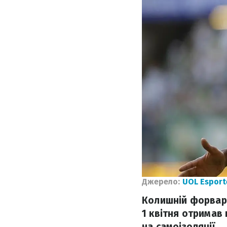
Джерело:
UOL Esport
Колишній форвард
1 квітня отримав
на самоізоляції.