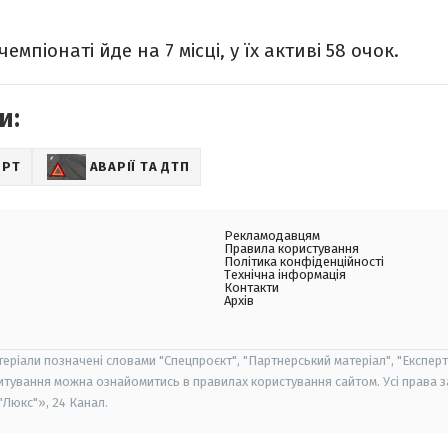
емпіонаті йде на 7 місці, у їх активі 58 очок.
и:
ОРТ
АВАРІЇ ТА ДТП
Рекламодавцям
Правила користування
Політика конфіденційності
Технічна інформація
Контакти
Архів
теріали позначені словами "Спецпроєкт", "Партнерський матеріал", "Експерт
итування можна ознайомитись в правилах користування сайтом. Усі права 
Люкс"», 24 Канал.