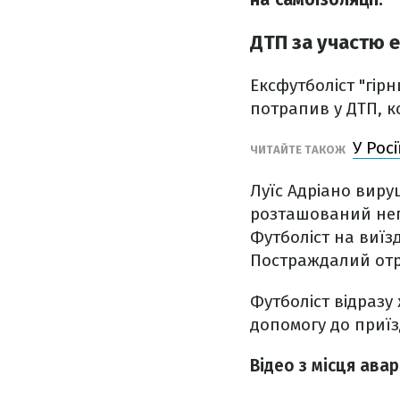
ДТП за участю е
Ексфутболіст "гір
потрапив у ДТП, к
У Рос
ЧИТАЙТЕ ТАКОЖ
Луїс Адріано виру
розташований непо
Футболіст на виїз
Постраждалий отр
Футболіст відраз
допомогу до приїз
Відео з місця авар