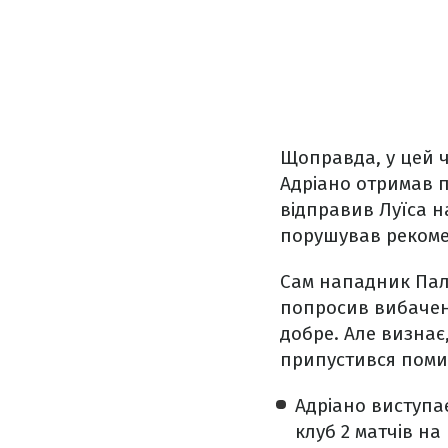
Щоправда, у цей ч
Адріано отримав п
відправив Луїса н
порушував рекомен
Сам нападник Пал
попросив вибачен
добре. Але визнає
припустився помил
Адріано виступає
клуб 2 матчів на