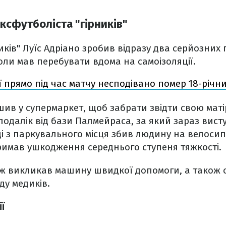
ксфутболіста "гірників"
ників" Луїс Адріано зробив відразу два серйозних
оли мав перебувати вдома на самоізоляції.
ії прямо під час матчу несподівано помер 18-річн
шив у супермаркет, щоб забрати звідти свою маті
далік від бази Палмейраса, за який зараз вист
ді з паркувального місця збив людину на велосип
имав ушкодження середнього ступеня тяжкості.
у ж викликав машину швидкої допомоги, а також
ду медиків.
ії