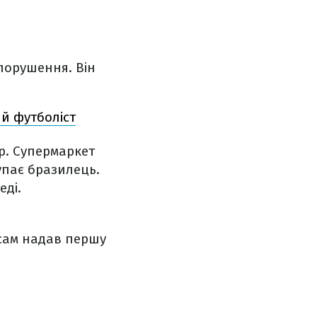
 порушення. Він
ий футболіст
р. Супермаркет
упає бразилець.
еді.
 сам надав першу