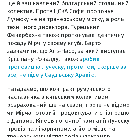
ще й зацікавлений болгарський столичний
колектив. Проте ЦСКА Софія пропонує
Луческу не на тренерському містку, а роль
технічного директора. Турецький
Фенербахче також пропонував ідентичну
посаду Мірчі у своєму клубі. Варто
зазначити, що Аль-Наср, за який виступає
Кріштіану Роналду, також з
робив
пропозицію Луческу, проте той, скоріше за
все, не піде у Саудівську Аравію.
Нагадаємо, що контракт румунського
наставника з київським колективом
розрахований ще на сезон, проте не відомо
чи Мірча готовий продовжувати співпрацю
з Динамо. Кінець поточної кампанії Луческу
провів на лікарняному, а його місце на
тренерському містку посів Олександр