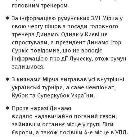
головним тренером.
За інформацією румунських ЗМІ Мірча у
свою чергу пішов з посади головного
тренера Динамо. Однак у Києві це
спростували, а президент Динамо Ігор
Суркіс повідомив, що не володіє
інформацією про дії Луческу, отож румун
залишився.
З киянами Мірча вигравав усі внутрішні
українські турніри, а саме чемпіонат,
Кубок та Суперкубок України.
Проте наразі Динамо
видало надзвичайно поганий сезон,
зайнявши останнє місце у групі Ліги
Європи, а також посівши 4-е місце в УПЛ.