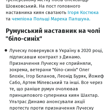
Шовковський. На пост головного
наставника киян сватають
Ігоря Костюка
та
чемпіона Польщі Марека Папшуна.
Румунський наставник на чолі
"біло-синіх"
Луческу повернувся в Україну в 2020 році,
підписавши контракт з Динамо.
Призначення Луческу не сприйняли,
зокрема, ветерани "біло-синіх" Олег
Блохін, Ігор Бєланов, Леонід Буряк, Йожеф
Сабо, Артем Мілевський та інші. Все через
те, що раніше румун очолював
принципового суперника киян Шахтар.
Ультрас Динамо анонсували акції
протесту проти призначення Луческу