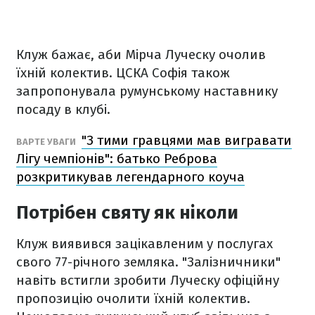
Клуж бажає, аби Мірча Луческу очолив
їхній колектив. ЦСКА Софія також
запропонувала румунському наставнику
посаду в клубі.
"З тими гравцями мав вигравати
ВАРТЕ УВАГИ
Лігу чемпіонів": батько Реброва
розкритикував легендарного коуча
Потрібен святу як ніколи
Клуж виявився зацікавленим у послугах
свого 77-річного земляка. "Залізничники"
навіть встигли зробити Луческу офіційну
пропозицію очолити їхній колектив.