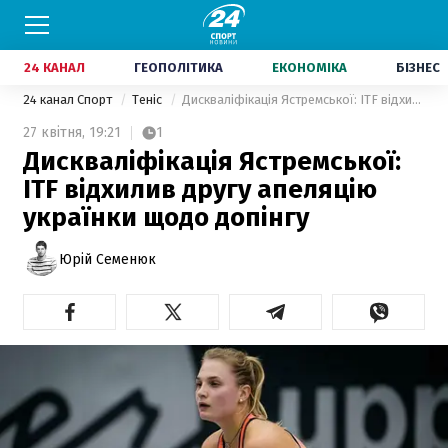
24 КАНАЛ
ГЕОПОЛІТИКА
ЕКОНОМІКА
БІЗНЕС
24 канал Спорт
Теніс
Дискваліфікація Ястремської: ITF відхилив другу апеляцію українки щодо допінгу
27 квітня,
19:21
1
Дискваліфікація Ястремської:
ITF відхилив другу апеляцію
українки щодо допінгу
Юрій Семенюк