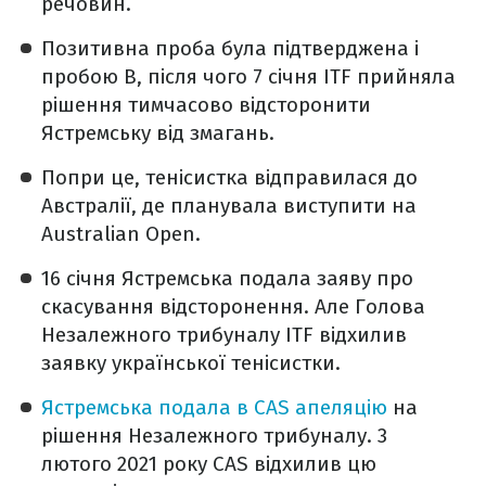
речовин.
Позитивна проба була підтверджена і
пробою B, після чого 7 січня ITF прийняла
рішення тимчасово відсторонити
Ястремську від змагань.
Попри це, тенісистка відправилася до
Австралії, де планувала виступити на
Australian Open.
16 січня Ястремська подала заяву про
скасування відсторонення. Але Голова
Незалежного трибуналу ITF відхилив
заявку української тенісистки.
Ястремська подала в CAS апеляцію
на
рішення Незалежного трибуналу. 3
лютого 2021 року CAS відхилив цю