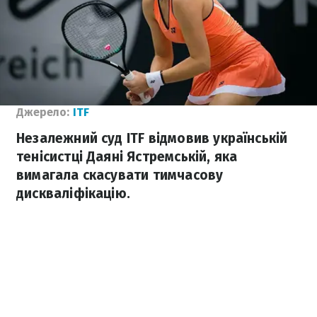
Джерело:
ITF
Незалежний суд ITF відмовив українській
тенісистці Даяні Ястремській, яка
вимагала скасувати тимчасову
дискваліфікацію.