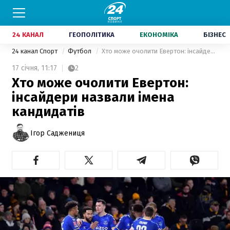
24 КАНАЛ
ГЕОПОЛІТИКА
ЕКОНОМІКА
БІЗНЕС
24 канал Спорт
Футбол
Хто може очолити Евертон: інсайдери назвали імена кандидатів
17 січня,
11:17
2
Хто може очолити Евертон:
інсайдери назвали імена
кандидатів
Ігор Саджениця