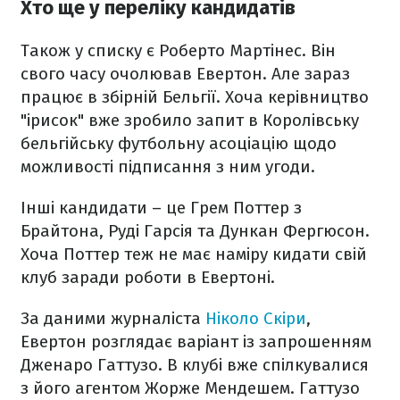
Хто ще у переліку кандидатів
Також у списку є Роберто Мартінес. Він
свого часу очолював Евертон. Але зараз
працює в збірній Бельгії. Хоча керівництво
"ірисок" вже зробило запит в Королівську
бельгійську футбольну асоціацію щодо
можливості підписання з ним угоди.
Інші кандидати – це Грем Поттер з
Брайтона, Руді Гарсія та Дункан Фергюсон.
Хоча Поттер теж не має наміру кидати свій
клуб заради роботи в Евертоні.
За даними журналіста
Ніколо Скіри
,
Евертон розглядає варіант із запрошенням
Дженаро Гаттузо. В клубі вже спілкувалися
з його агентом Жорже Мендешем. Гаттузо