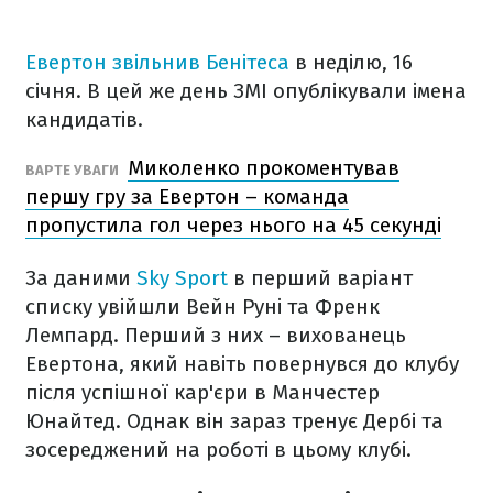
Евертон звільнив Бенітеса
в неділю, 16
січня. В цей же день ЗМІ опублікували імена
кандидатів.
Миколенко прокоментував
ВАРТЕ УВАГИ
першу гру за Евертон – команда
пропустила гол через нього на 45 секунді
За даними
Sky Sport
в перший варіант
списку увійшли Вейн Руні та Френк
Лемпард. Перший з них – вихованець
Евертона, який навіть повернувся до клубу
після успішної кар'єри в Манчестер
Юнайтед. Однак він зараз тренує Дербі та
зосереджений на роботі в цьому клубі.