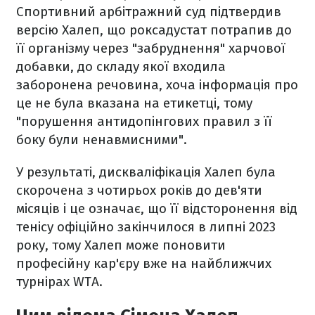
Спортивний арбітражний суд підтвердив
версію Халеп, що роксадустат потрапив до
її організму через "забруднення" харчової
добавки, до складу якої входила
заборонена речовина, хоча інформація про
це не була вказана на етикетці, тому
"порушення антидопінгових правил з її
боку були ненавмисними".
У результаті, дискваліфікація Халеп була
скорочена з чотирьох років до дев'яти
місяців і це означає, що її відсторонення від
тенісу офіційно закінчилося в липні 2023
року, тому Халеп може поновити
професійну кар'єру вже на найближчих
турнірах WTA.