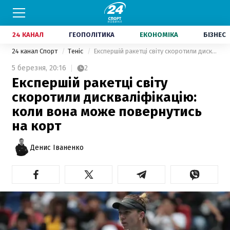
24 КАНАЛ
ГЕОПОЛІТИКА
ЕКОНОМІКА
БІЗНЕС
24 канал Спорт
Теніс
Експершій ракетці світу скоротили дискваліфікацію: коли вона може повернутись на корт
5 березня,
20:16
2
Експершій ракетці світу
скоротили дискваліфікацію:
коли вона може повернутись
на корт
Денис Іваненко