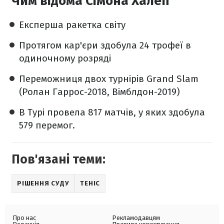
Чим відома Сімона Халеп
Експерша ракетка світу
Протягом кар'єри здобула 24 трофеї в
одиночному розряді
Переможниця двох турнірів Grand Slam
(Ролан Гаррос-2018, Вімблдон-2019)
В Турі провела 817 матчів, у яких здобула
579 перемог.
Пов'язані теми:
РІШЕННЯ СУДУ
ТЕНІС
Про нас
Рекламодавцям