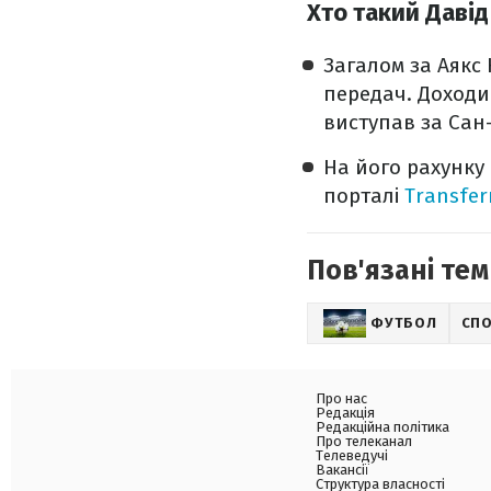
Хто такий Давід
Загалом за Аякс Н
передач. Доходив
виступав за Сан-
На його рахунку 
порталі
Transfe
Пов'язані тем
ФУТБОЛ
СП
Про нас
Редакція
Редакційна політика
Про телеканал
Телеведучі
Вакансії
Структура власності