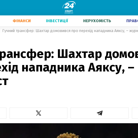
ФІНАНСИ
ІНВЕСТИЦІЇ
НЕРУХОМІСТЬ
ПРАВ
Гучний трансфер: Шахтар домовився про перехід нападника Аяксу, – журн
трансфер: Шахтар домо
хід нападника Аяксу, –
ст