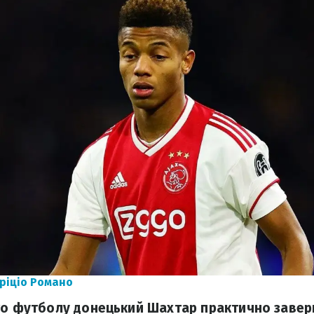
ріціо Романо
го футболу донецький Шахтар практично завер