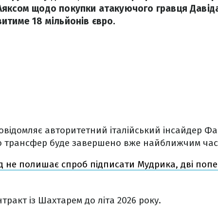
яксом щодо покупки атакуючого гравця Давіда
итиме 18 мільйонів євро.
 повідомляє авторитетний італійський інсайдер Ф
що трансфер буде завершено вже найближчим час
 не полишає спроб підписати Мудрика, дві попе
тракт із Шахтарем до літа 2026 року.