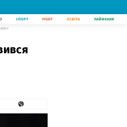
О
СПОРТ
FIGHT
ОСВІТА
ЛАЙФХАКИ
аліст
вився