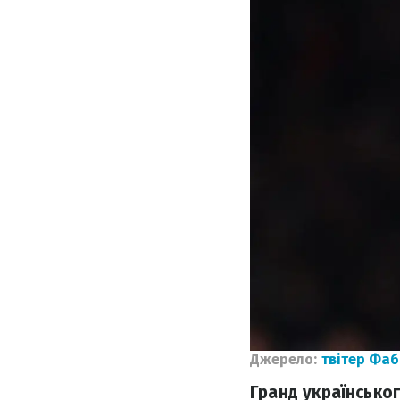
Джерело:
твітер Фаб
Гранд українсько