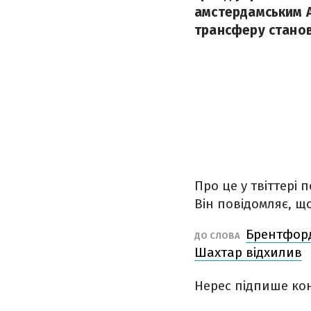
амстердамським А
трансферу станов
Про це у твіттері
Він повідомляє, 
Брентфорд
ДО СЛОВА
Шахтар відхилив
Нерес підпише кон