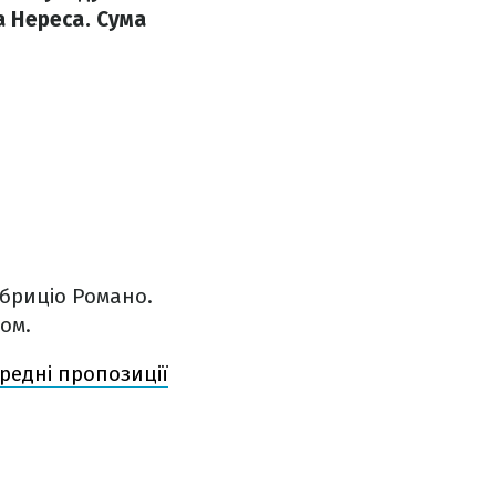
 Нереса. Сума
абриціо Романо.
ом.
редні пропозиції