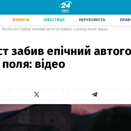
ФІНАНСИ
ІНВЕСТИЦІЇ
НЕРУХОМІСТЬ
ПРАВ
Футболіст забив епічний автогол майже з центру поля: відео
т забив епічний автог
 поля: відео