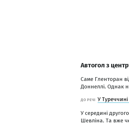
Автогол з центр
Саме Гленторан ві
Доннеллі. Однак н
У Туреччині
ДО РЕЧІ
У середині другог
Шевліна. Та вже ч