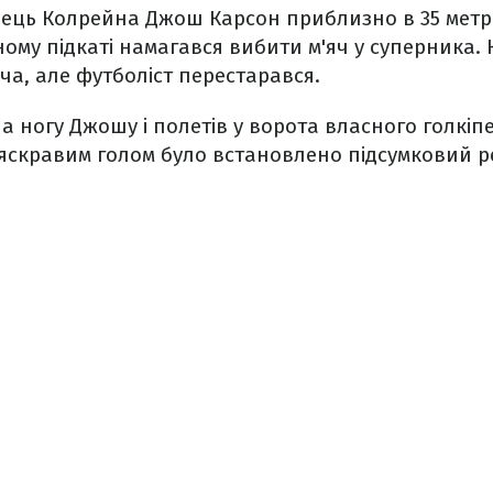
вець Колрейна Джош Карсон приблизно в 35 метр
ному підкаті намагався вибити м'яч у суперника.
яча, але футболіст перестарався.
на ногу Джошу і полетів у ворота власного голкіп
яскравим голом було встановлено підсумковий ре