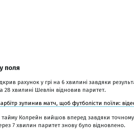
у поля
дкрив рахунок у грі на 6 хвилині завдяки резуль
а 28 хвилині Шевлін відновив паритет.
 арбітр зупинив матч, щоб футболісти поїли: віде
о тайму Колрейн вийшов вперед завдяки точному 
ерез 7 хвилин паритет знову було відновлено.