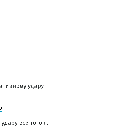
тативному удару
о
удару все того ж