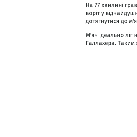
На 77 хвилині гра
воріт у відчайдуш
дотягнутися до м'
М'яч ідеально ліг 
Галлахера. Таким 