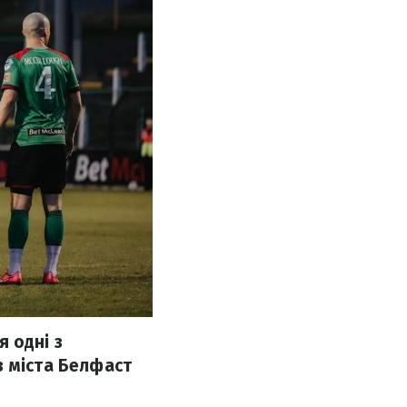
я одні з
з міста Белфаст