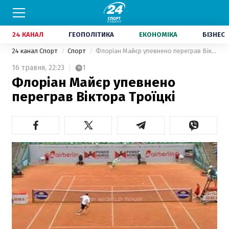
24 КАНАЛ
ГЕОПОЛІТИКА
ЕКОНОМІКА
БІЗНЕС
24 канал Спорт
Спорт
Флоріан Майєр упевнено переграв Віктора Троїцкі
16 травня,
22:23
1
Флоріан Майєр упевнено
переграв Віктора Троїцкі