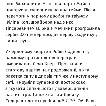
лиш 54 хвилини. У кожній партії Майєр
подарував супернику по два гейми. Після
перемоги у парному двобої та тріумфу
Філіпа Кольшрайбера над Янко
Тіпсаревичем збірна Німеччини розгромила
сербів 3:0 і тепер посідає першу сходинку у
синій групі.
У червоному квартеті Робін Содерлінг у
важкому протистояння переграв
американця Сема Квері. Програвши
стартову партію на продовженні, п'ята
ракетка світу відповів тим же у наступному
сеті. Не зуміли суперники достроково
з'ясувати сильнішого і у завершальній
частині гри. Та вже на тай-брейку
Содерлінг дотиснув Квері. 5:7, 7:5, 7:6. Втім,