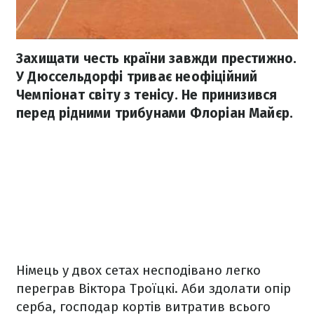
Захищати честь країни завжди престижно.
У Дюссельдорфі триває неофіційний
Чемпіонат світу з тенісу. Не принизився
перед рідними трибунами Флоріан Майєр.
Німець у двох сетах несподівано легко
переграв Віктора Троїцкі. Аби здолати опір
серба, господар кортів витратив всього