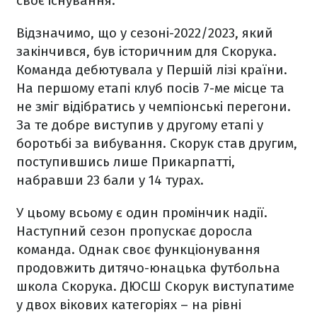
своє існування.
Відзначимо, що у сезоні-2022/2023, який
закінчився, був історичним для Скорука.
Команда дебютувала у Першій лізі країни.
На першому етапі клуб посів 7-ме місце та
не зміг відібратись у чемпіонські перегони.
За те добре виступив у другому етапі у
боротьбі за вибування. Скорук став другим,
поступившись лише Прикарпатті,
набравши 23 бали у 14 турах.
У цьому всьому є один промінчик надії.
Наступний сезон пропускає доросла
команда. Однак своє функціонування
продовжить дитячо-юнацька футбольна
школа Скорука. ДЮСШ Скорук виступатиме
у двох вікових категоріях – на рівні