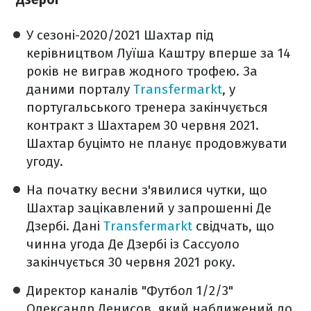
У сезоні-2020/2021 Шахтар під
керівництвом Луїша Каштру вперше за 14
років не виграв жодного трофею. За
даними порталу
Transfermarkt
, у
португальського тренера закінчується
контракт з Шахтарем 30 червня 2021.
Шахтар буцімто не планує продовжувати
угоду.
На початку весни з'явилися чутки, що
Шахтар зацікавлений у запрошенні Де
Дзербі. Дані
Transfermarkt
свідчать, що
чинна угода Де Дзербі із Сассуоло
закінчується 30 червня 2021 року.
Директор каналів "Футбол 1/2/3"
Олександр Денисов, який наближений до