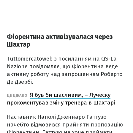
Фіорентина активізувалася через
Шахтар
Tuttomercatoweb з посиланням на QS-La
Nazione повідомляє, що Фіорентина веде
активну роботу над запрошенням Роберто
Де Дзербі.
Я був би щасливим, – Луческу
ЦЕ ЦІКАВО
прокоментував зміну тренера в Шахтарі
Наставник Наполі Дженнаро Гаттузо
начебто відмовився прийняти пропозицію
Фіорентини. Гаттузо не хоче приймати