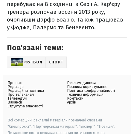
перебуває на 8 сходинці в Серії А. Кар'єру
тренера розпочав восени 2013 року,
очоливши Дарфо Боаріо. Також працював
у Фоджа, Палермо та Беневенто.
Пов'язані теми:
ФУТБОЛ
СПОРТ
Про нас
Рекламодавцям
Редакція
Правила користування
Редакційна політика
Політика конфіденційності
Про телеканал
Технічна інформація
Телеведучі
Контакти
Вакансії
Архів
Структура власності
Всі комерційні рекламні матеріали позначені словами
"Спецпроєкт", "Партнерський матеріал", "Експерт", "Позиція".
Детальніше щодо реклами та правил цитування можна