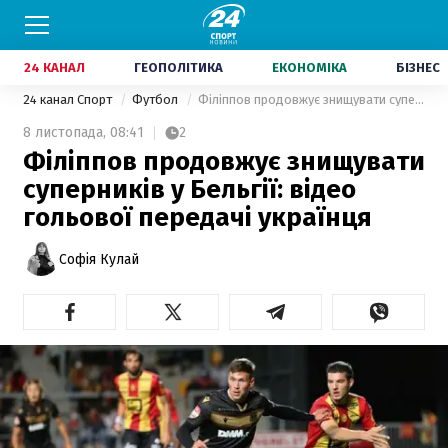
24 КАНАЛ
ГЕОПОЛІТИКА
ЕКОНОМІКА
БІЗНЕС
24 канал Спорт
Футбол
Філіппов продовжує знищувати суперників у Бельгії: відео гольової передачі українця
8 листопада,
08:41
2
Філіппов продовжує знищувати
суперників у Бельгії: відео
гольової передачі українця
Софія Кулай