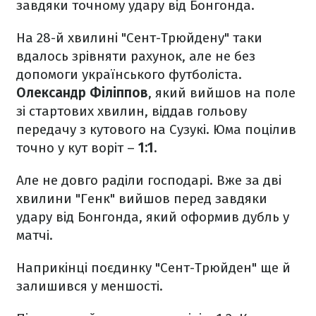
завдяки точному удару від Бонгонда.
На 28-й хвилині "Сент-Трюйдену" таки
вдалось зрівняти рахунок, але не без
допомоги українського футболіста.
Олександр Філіппов
, який вийшов на поле
зі стартових хвилин, віддав гольову
передачу з кутового на Сузукі. Юма поцілив
точно у кут воріт –
1:1.
Але не довго раділи господарі. Вже за дві
хвилини "Генк" вийшов перед завдяки
удару від Бонгонда, який оформив дубль у
матчі.
Наприкінці поєдинку "Сент-Трюйден" ще й
залишився у меншості.