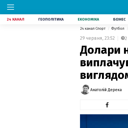
24 КАНАЛ
ГЕОПОЛІТИКА
ЕКОНОМІКА
БІЗНЕС
24 канал Спорт
Футбол
29 червня,
23:52
2
Долари 
виплачув
виглядо
Анатолій Дерека