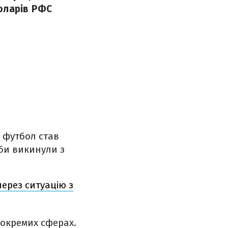
оларів РФС
 футбол став
уби викинули з
ерез ситуацію з
 окремих сферах.