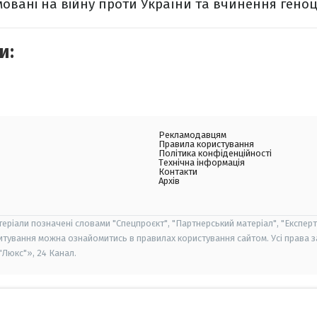
овані на війну проти України та вчинення геноци
и:
Рекламодавцям
Правила користування
Політика конфіденційності
Технічна інформація
Контакти
Архів
теріали позначені словами "Спецпроєкт", "Партнерський матеріал", "Експерт
итування можна ознайомитись в правилах користування сайтом. Усі права 
Люкс"», 24 Канал.