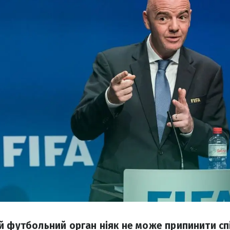
й футбольний орган ніяк не може припинити сп