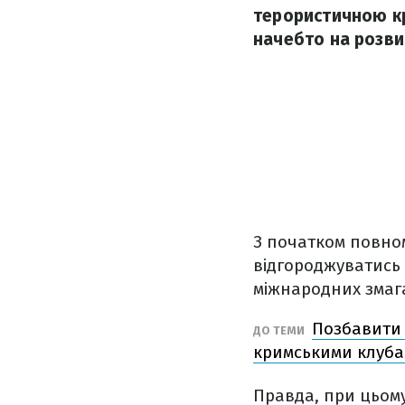
терористичною кр
начебто на розви
З початком повном
відгороджуватись в
міжнародних змаг
Позбавити 
ДО ТЕМИ
кримськими клуб
Правда, при цьом