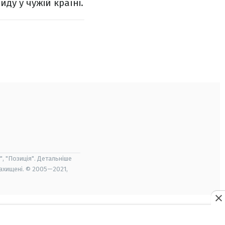
ду у чужій країні.
", "Позиція". Детальніше
захищені. © 2005—2021,