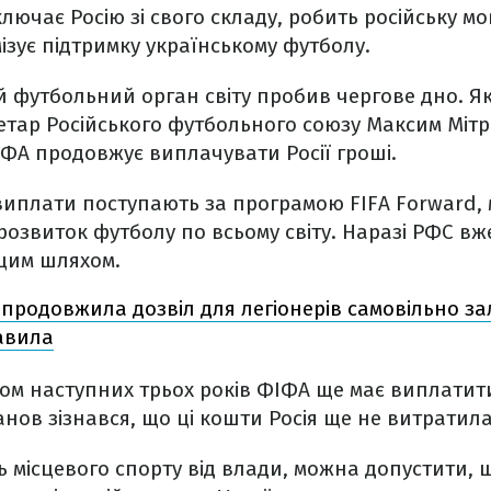
ключає Росію зі свого складу, робить російську м
мізує підтримку українському футболу.
 футбольний орган світу пробив чергове дно. Як
етар Російського футбольного союзу Максим Міт
ІФА продовжує виплачувати Росії гроші.
виплати поступають за програмою FIFA Forward, 
розвиток футболу по всьому світу. Наразі РФС вж
 цим шляхом.
продовжила дозвіл для легіонерів самовільно за
авила
гом наступних трьох років ФІФА ще має виплатит
анов зізнався, що ці кошти Росія ще не витратила
 місцевого спорту від влади, можна допустити, щ