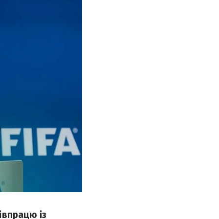
івпрацю із