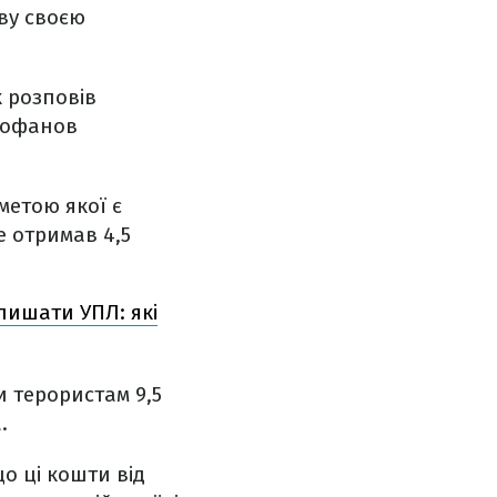
ову своєю
 розповів
рофанов
метою якої є
е отримав 4,5
лишати УПЛ: які
и терористам 9,5
.
о ці кошти від