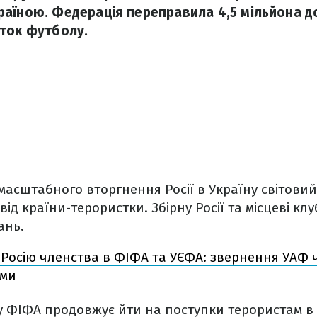
аїною. Федерація переправила 4,5 мільйона д
ток футболу.
асштабного вторгнення Росії в Україну світовий
ід країни-терористки. Збірну Росії та місцеві кл
ань.
Росію членства в ФІФА та УЄФА: звернення УАФ ч
ами
у ФІФА продовжує йти на поступки терористам в