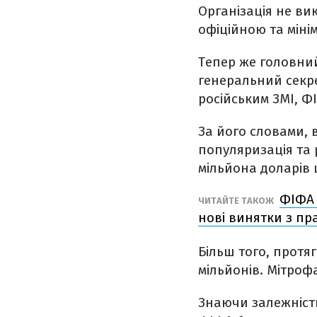
Організація не ви
офіційною та міні
Тепер же головний
генеральний секр
російським ЗМІ, Ф
За його словами, 
популяризація та 
мільйона доларів
ФІФА 
ЧИТАЙТЕ ТАКОЖ
нові винятки з пр
Більш того, протя
мільйонів. Мітроф
Знаючи залежність