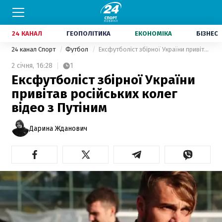
24 КАНАЛ
ГЕОПОЛІТИКА
ЕКОНОМІКА
БІЗНЕС
24 канал Спорт
Футбол
Ексфутболіст збірної України привітав російських колег відео з Путіним
2 січня,
16:28
1
Ексфутболіст збірної України
привітав російських колег
відео з Путіним
Дарина Жданович