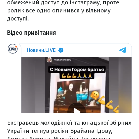
обмежений доступ до інстаграму, проте
ролик все одно опинився у вільному
доступі.
Відео привітання
Ексгравець молодіжної та юнацької збірних
України тегнув росіян Брайана Ідову,
Дмитра Хомича, Михайла Костюкова,