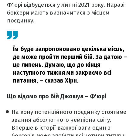
Ф'юрі відбудеться у липні 2021 року. Наразі
боксери мають визначитися з місцем
поєдинку.
Їм буде запропоновано декілька місць,
де може пройти перший бій. За датою –
це липень. Думаю, що до кінця
наступного тижня ми закриємо всі
питання,
– сказав Хірн.
Що відомо про бій Джошуа – Ф'юрі
На кону потенційного поєдинку стоятиме
звання абсолютного чемпіона світу.
Вперше в історії важкої ваги один з
боксерів може здобути всі чотири титули.