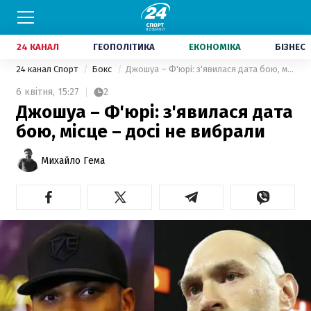
24 КАНАЛ
ГЕОПОЛІТИКА
ЕКОНОМІКА
БІЗНЕС
24 канал Спорт
Бокс
Джошуа – Ф'юрі: з'явилася дата бою, місце – досі не вибрали
6 квітня,
15:27
2
Джошуа – Ф'юрі: з'явилася дата
бою, місце – досі не вибрали
Михайло Гема