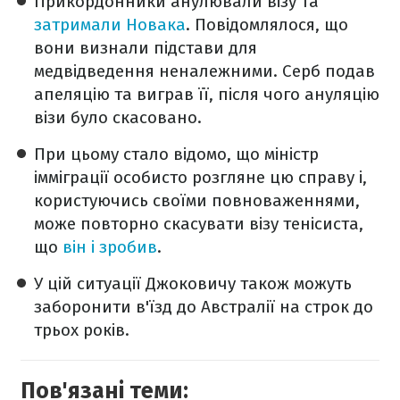
Прикордонники анулювали візу та
затримали Новака
. Повідомлялося, що
вони визнали підстави для
медвідведення неналежними. Серб подав
апеляцію та виграв її, після чого ануляцію
візи було скасовано.
При цьому стало відомо, що міністр
імміграції особисто розгляне цю справу і,
користуючись своїми повноваженнями,
може повторно скасувати візу тенісиста,
що
він і зробив
.
У цій ситуації Джоковичу також можуть
заборонити в'їзд до Австралії на строк до
трьох років.
Пов'язані теми: