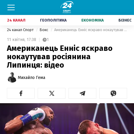
24 КАНАЛ
ГЕОПОЛІТИКА
ЕКОНОМІКА
БІЗНЕС
24 канал Спорт
Бокс
Американець Енніс яскраво нокаутував росіянина Липинця: відео
11 квітня,
17:38
1
Американець Енніс яскраво
нокаутував росіянина
Липинця: відео
Михайло Гема