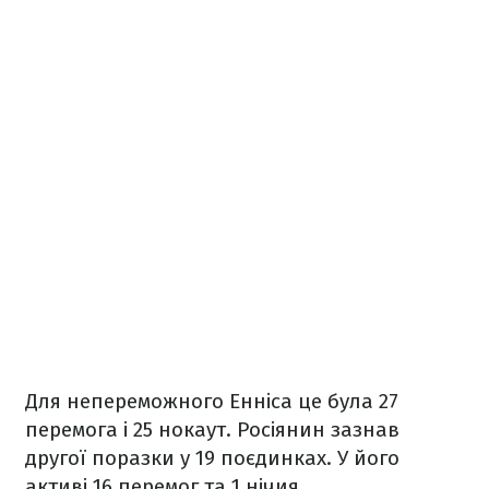
Для непереможного Енніса це була 27
перемога і 25 нокаут. Росіянин зазнав
другої поразки у 19 поєдинках. У його
активі 16 перемог та 1 нічия.