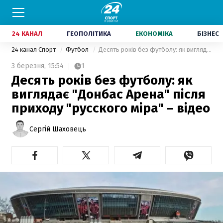
24 КАНАЛ
ГЕОПОЛІТИКА
ЕКОНОМІКА
БІЗНЕС
24 канал Спорт
Футбол
Десять років без футболу: як виглядає "Донбас Арена" після приходу "русского міра" – відео
3 березня,
15:54
1
Десять років без футболу: як
виглядає "Донбас Арена" після
приходу "русского міра" – відео
Сергій Шаховець