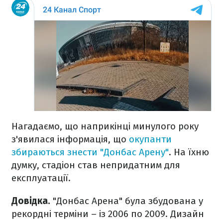
Нагадаємо, що наприкінці минулого року
з'явилася інформація, що
окупанти
збираються знести "Донбас Арену"
. На їхню
думку, стадіон став непридатним для
експлуатації.
Довідка.
"Донбас Арена" була збудована у
рекордні терміни – із 2006 по 2009. Дизайн