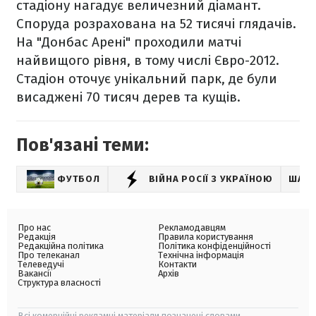
стадіону нагадує величезний діамант.
Споруда розрахована на 52 тисячі глядачів.
На "Донбас Арені" проходили матчі
найвищого рівня, в тому числі Євро-2012.
Стадіон оточує унікальний парк, де були
висаджені 70 тисяч дерев та кущів.
Пов'язані теми:
ФУТБОЛ
ВІЙНА РОСІЇ З УКРАЇНОЮ
ШАХТ
Про нас
Рекламодавцям
Редакція
Правила користування
Редакційна політика
Політика конфіденційності
Про телеканал
Технічна інформація
Телеведучі
Контакти
Вакансії
Архів
Структура власності
Всі комерційні рекламні матеріали позначені словами