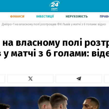
ФІНАНСИ
ІНВЕСТИЦІЇ
НЕРУХОМІСТЬ
ПРАВ
Дніпро-1 на власному полі розтрощив ФК Львів у матчі з 6 голами: відео
 на власному полі роз
 у матчі з 6 голами: від