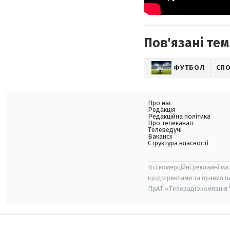
Пов'язані тем
ФУТБОЛ
СП
Про нас
Редакція
Редакційна політика
Про телеканал
Телеведучі
Вакансії
Структура власності
Всі комерційні рекламні ма
щодо реклами та правил ц
ПрАТ «Телерадіокомпанія "