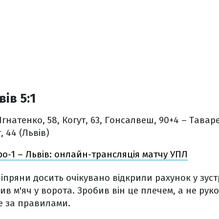
вів 5:1
 Ігнатенко, 58, Когут, 63, Гонсалвеш, 90+4 – Таваре
 44 (Львів)
ро-1 – Львів: онлайн-трансляція матчу УПЛ
іпряни досить очікувано відкрили рахунок у зустр
в м'яч у ворота. Зробив він це плечем, а не руко
е за правилами.