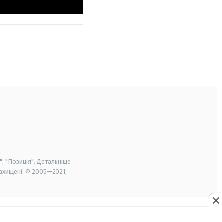
", "Позиція". Детальніше
захищені. © 2005—2021,