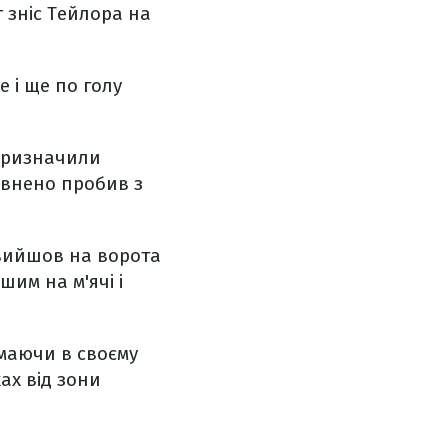
 зніс Тейлора на
 і ще по голу
 призначили
евнено пробив з
 вийшов на ворота
им на м'ячі і
 маючи в своєму
ках від зони