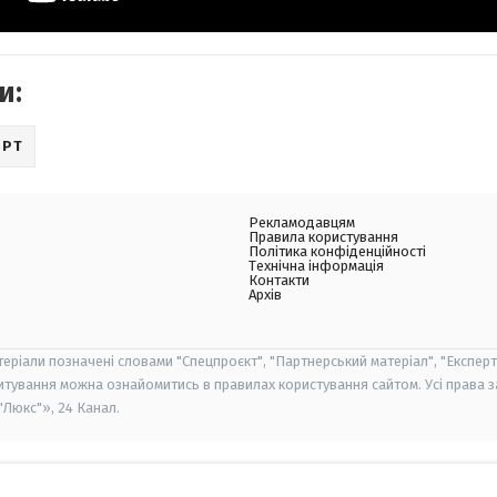
и:
ОРТ
Рекламодавцям
Правила користування
Політика конфіденційності
Технічна інформація
Контакти
Архів
теріали позначені словами "Спецпроєкт", "Партнерський матеріал", "Експерт
итування можна ознайомитись в правилах користування сайтом. Усі права 
Люкс"», 24 Канал.