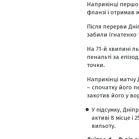
Наприкінці першог
фланзі і отримав 
Після перерви Дні
забили Ігнатенко 
На 71-й хвилині л
пенальті за епізо
точки.
Наприкінці матчу 
– спочатку його п
закотив його у вор
У підсумку, Дніп
активі 8 місце і 
вильоту.