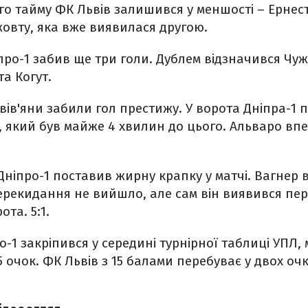
о тайму ФК Львів залишився у меншості – Ернест
жовту, яка вже виявилася другою.
про-1 забив ще три голи. Дублем відзначився Чуже
та Когут.
ьвів'яни забили гол престижу. У ворота Дніпра-1
д, який був майже 4 хвилин до цього. Альваро вп
Дніпро-1 поставив жирну крапку у матчі. Вагнер
ерекидання не вийшло, але сам він виявився перш
ота. 5:1.
ро-1 закріпився у середині турнірної таблиці УПЛ,
25 очок. ФК Львів з 15 балами перебуває у двох оч