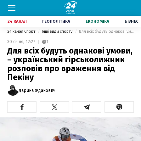
24 КАНАЛ
ГЕОПОЛІТИКА
ЕКОНОМІКА
БІЗНЕС
24 канал Спорт
Інші види спорту
Для всіх будуть однакові умови, – український гірськолижник розповів про враження від Пекіну
30 січня,
12:27
1
Для всіх будуть однакові умови,
– український гірськолижник
розповів про враження від
Пекіну
Дарина Жданович