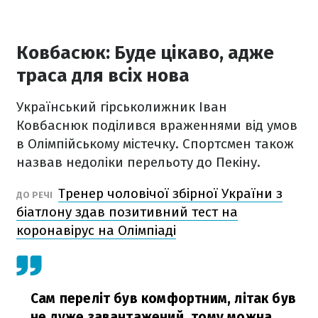
Ковбасюк: Буде цікаво, адже
траса для всіх нова
Український гірськолижник Іван
Ковбаснюк поділився враженнями від умов
в Олімпійському містечку. Спортсмен також
назвав недоліки перельоту до Пекіну.
Тренер чоловічої збірної України з
ДО РЕЧІ
біатлону здав позитивний тест на
коронавірус на Олімпіаді
Сам переліт був комфортним, літак був
не дуже завантажений, тому можна