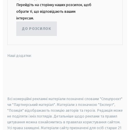
Перейдіть на сторінку наших розсилок, щоб
обрати ті, що відповідають вашим
інтересам.
ДО РОЗСИЛОК
Наші додатки:
android
apple
smart tv
samsung smart tv
Всі комерційні рекламні матеріали позначені словами "Спецпроєкт"
чи "Партнерський матеріал". Матеріали з позначкою "Експерт",
"Позиція" відображають позицію авторів та героїв. Редакція може
не поділяти їхніх поглядів. Детальніше щодо реклами та правил
цитування можна ознайомитись в правилах користування сайтом.
Усі права захищені.
Матеріали сайту призначені для осіб старше
21