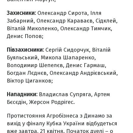
Захисники:
Олександр Сирота, Ілля
Забарний, Олександр Караваєв, Сідклей,
Віталій Миколенко, Олександр Тимчик,
Денис Попов;
Півзахисники:
Сергій Сидорчук, Віталій
Буяльський, Микола Шапаренко,
Володимир Шепелєв, Денис Гармаш,
Богдан Лєднєв, Олександр Андрієвський,
Віктор Циганков;
Нападники:
Владислав Супряга, Артем
Бєсєдін, Жерсон Родрігес.
Протистояння Агробізнеса з Динамо за
вихід у фіналу Кубка України відбудеться
вже завтра, 21 квітня. Початок дуелі – о