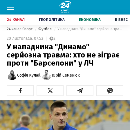
24 КАНАЛ
ГЕОПОЛІТИКА
ЕКОНОМІКА
БІЗНЕС
24 канал Спорт
Футбол
У нападника "Динамо" серйозна травма: хто не зіграє проти "Барселони" у ЛЧ
20 листопада,
07:53
2
У нападника "Динамо"
серйозна травма: хто не зіграє
проти "Барселони" у ЛЧ
Софія Кулай,
Юрій Семенюк