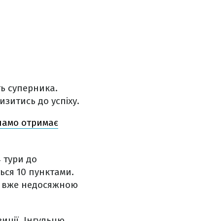
ь суперника.
зитись до успіху.
намо отримає
4 тури до
ся 10 пунктами.
ти вже недосяжною
зиції. Інгульцю