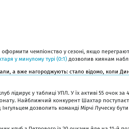
 оформити чемпіонство у сезоні, якщо переграют
таря у минулому турі (0:1)
дозволив киянам набли
али, а вже нагороджують: стало відомо, коли Ди
уб лідирує у таблиці УПЛ. У їх активі 55 очок за 
онату. Найближчий конкурент Шахтар поступаєть
 Інгульцем дозволить команді Мірчі Луческу бу
ник клуб з Петрового із 20 очками йде на 11-й по