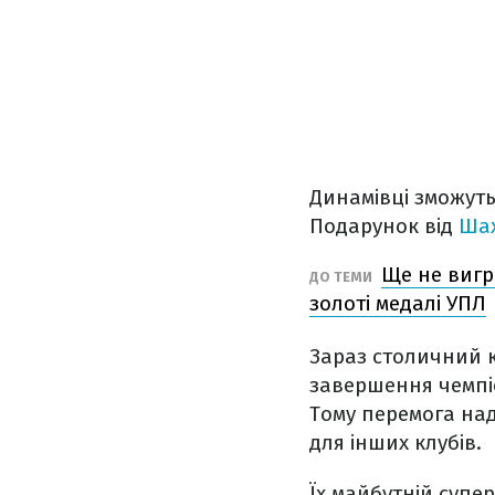
Динамівці зможуть
Подарунок від
Шах
Ще не вигр
ДО ТЕМИ
золоті медалі УПЛ
Зараз столичний кл
завершення чемпі
Тому перемога над
для інших клубів.
Їх майбутній супер