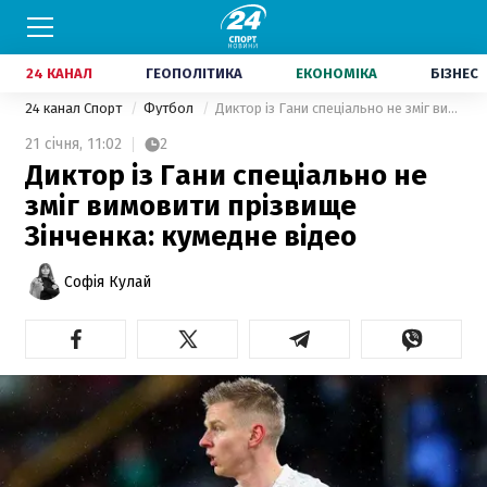
24 КАНАЛ
ГЕОПОЛІТИКА
ЕКОНОМІКА
БІЗНЕС
24 канал Спорт
Футбол
Диктор із Гани спеціально не зміг вимовити прізвище Зінченка: кумедне відео
21 січня,
11:02
2
Диктор із Гани спеціально не
зміг вимовити прізвище
Зінченка: кумедне відео
Софія Кулай