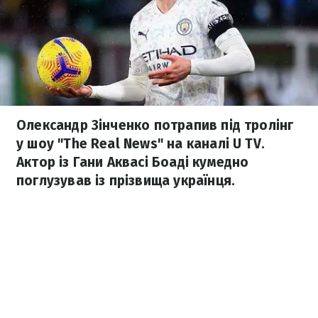
Олександр Зінченко потрапив під тролінг
у шоу "The Real News" на каналі U TV.
Актор із Гани Аквасі Боаді кумедно
поглузував із прізвища українця.