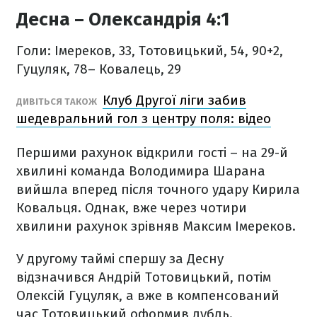
Десна – Олександрія 4:1
Голи: Імереков, 33, Тотовицький, 54, 90+2,
Гуцуляк, 78– Ковалець, 29
Клуб Другої ліги забив
ДИВІТЬСЯ ТАКОЖ
шедевральний гол з центру поля: відео
Першими рахунок відкрили гості – на 29-й
хвилині команда Володимира Шарана
вийшла вперед після точного удару Кирила
Ковальця. Однак, вже через чотири
хвилини рахунок зрівняв Максим Імереков.
У другому таймі спершу за Десну
відзначився Андрій Тотовицький, потім
Олексій Гуцуляк, а вже в компенсований
час Тотовицький оформив дубль.