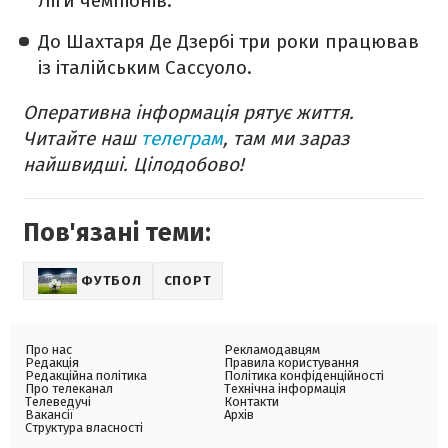
Ліги чемпіонів.
До Шахтаря Де Дзербі три роки працював
із італійським Сассуоло.
Оперативна інформація рятує життя.
Читайте наш
телеграм
, там ми зараз
найшвидші. Цілодобово!
Пов'язані теми:
ФУТБОЛ
СПОРТ
Про нас
Рекламодавцям
Редакція
Правила користування
Редакційна політика
Політика конфіденційності
Про телеканал
Технічна інформація
Телеведучі
Контакти
Вакансії
Архів
Структура власності