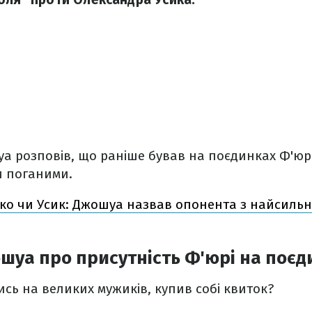
а розповів, що раніше бував на поєдинках Ф'юрі
и поганими.
ко чи Усик: Джошуа назвав опонента з найсильн
уа про присутність Ф'юрі на поєд
ись на великих мужиків, купив собі квиток?