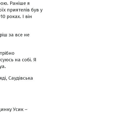
рою. Раніше я
їх приятелів був у
0 роках. І він
ріш за все не
отрібно
суюсь на собі. Я
уа.
ді, Саудівська
инку Усик –