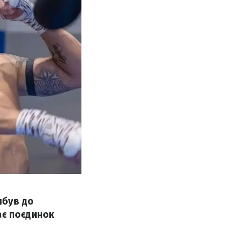
ибув до
дає поєдинок