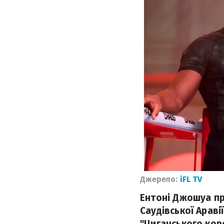
Джерело:
iFL TV
Ентоні Джошуа пр
Саудівської Араві
"Циганського кор