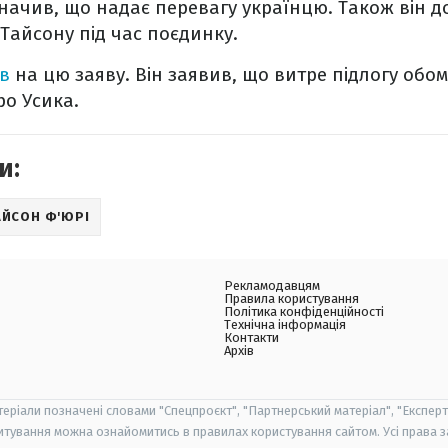
начив, що надає перевагу українцю. Також він д
Тайсону під час поєдинку.
ав
на цю заяву. Він заявив, що витре підлогу обо
ро Усика.
и:
АЙСОН Ф'ЮРІ
Рекламодавцям
Правила користування
Політика конфіденційності
Технічна інформація
Контакти
Архів
теріали позначені словами "Спецпроєкт", "Партнерський матеріал", "Експерт
итування можна ознайомитись в правилах користування сайтом. Усі права 