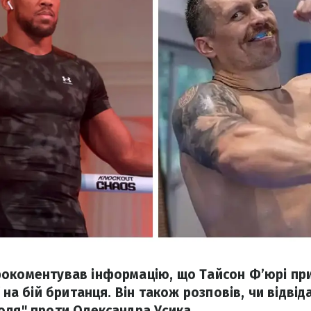
окоментував інформацію, що Тайсон Ф’юрі пр
ї на бій британця. Він також розповів, чи відві
оля" проти Олександра Усика.