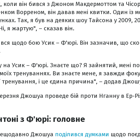
х, коли він бився з Джоном Макдермоттом та Чісо
нком Ворреном, він давав мені квитки. Один із мо
нках. Так, я був на деяких шоу Тайсона у 2009, 201
і, я жартую", – сказав він.
вся щодо бою Усик – Ф'юрі. Він зазначив, що ско
.
у на Усик – Ф'юрі. Знаєте що? Я зайнятий, мені п
моїх тренуваннях. Ви знаєте мене, я завжди фоку
ї тренування, і це єдина причина", – додав Джош
березня Джошуа проведе бій проти Нганну в Ер-Рія
тоні з Ф'юрі: головне
 нещодавно Джошуа
поділився думками
щодо поєд