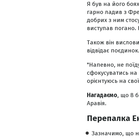
Я був на його боя
гарно ладив з Фре
добрих з ним стосу
виступав погано. Н
Також він вислови
відвідає поєдинок
"Напевно, не поїд
сфокусуватись на 
орієнтуюсь на сво
Нагадаємо
, що 8 
Аравія.
Перепалка Ен
Зазначимо, що