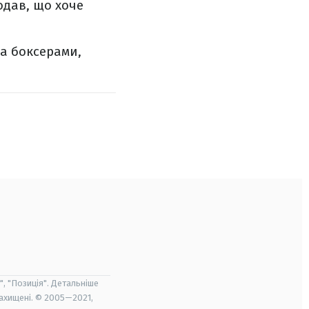
одав, що хоче
ма боксерами,
", "Позиція". Детальніше
захищені. © 2005—2021,