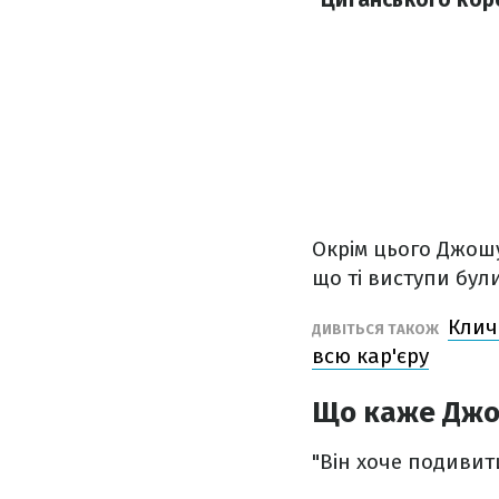
Окрім цього Джошу
що ті виступи бул
Клич
ДИВІТЬСЯ ТАКОЖ
всю кар'єру
Що каже Джош
"Він хоче подивит