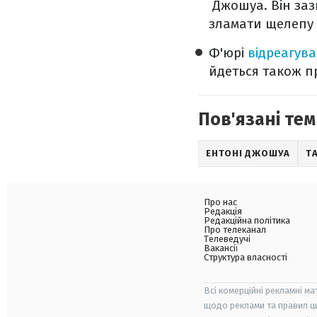
Джошуа. Він заз
зламати щелепу 
Ф'юрі
відреагув
йдеться також п
Пов'язані тем
ЕНТОНІ ДЖОШУА
Т
Про нас
Редакція
Редакційна політика
Про телеканал
Телеведучі
Вакансії
Структура власності
Всі комерційні рекламні ма
щодо реклами та правил ц