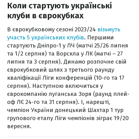
Коли стартують українські
клуби в єврокубках
В єврокубковому сезоні 2023/24
візьмуть
участь 5 українських клубів
. Першими
стартують Дніпро-1 у ЛЧ (матчі 25/26 липня
та 1/2 серпня) та Ворскла у ЛК (матчі – 27
липня та 3 серпня). Динамо розпочне свій
єврокубковий шлях з третього раунду
кваліфікації Ліги конференцій (10-го та 17
серпня). Наступною включиться у
єврокомпанію луганська Зоря (раунд плей-
оф ЛЄ 24-го та 31 серпня). І, нарешті,
чемпіон України донецький Шахтар 1 тур
групового етапу Ліги чемпіонів зіграє 19/20
вересня.