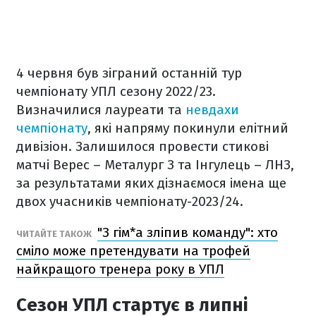
4 червня був зіграний останній тур
чемпіонату УПЛ сезону 2022/23.
Визначилися лауреати та
невдахи
чемпіонату
, які напряму покинули елітний
дивізіон. Залишилося провести стикові
матчі Верес – Металург З та Інгулець – ЛНЗ,
за результатами яких дізнаємося імена ще
двох учасників чемпіонату-2023/24.
"З гім*а зліпив команду": хто
ЧИТАЙТЕ ТАКОЖ
сміло може претендувати на трофей
найкращого тренера року в УПЛ
Сезон УПЛ стартує в липні