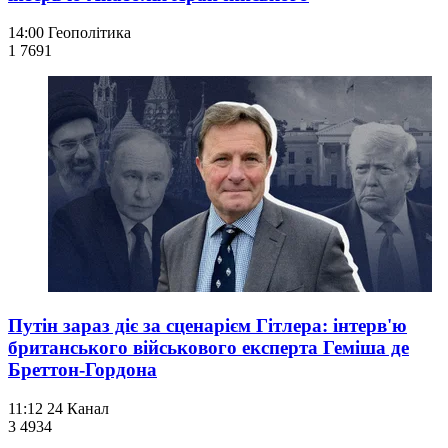
14:00
Геополітика
1 769
1
Путін зараз діє за сценарієм Гітлера: інтерв'ю
британського військового експерта Геміша де
Бреттон-Гордона
11:12
24 Канал
3 493
4