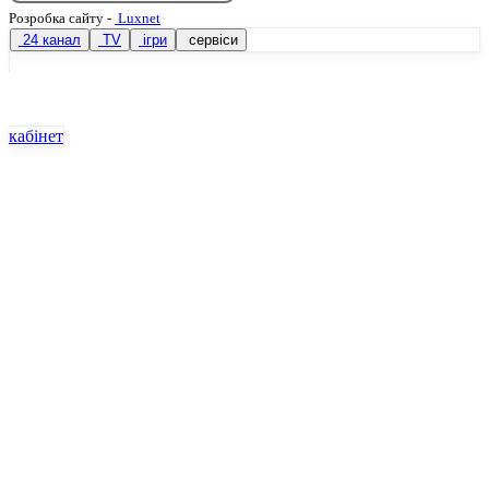
Розробка сайту
-
Luxnet
24 канал
TV
ігри
сервіси
кабінет