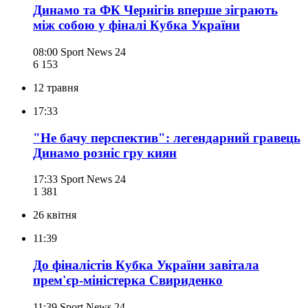
Динамо та ФК Чернігів вперше зіграють
між собою у фіналі Кубка України
08:00
Sport News 24
6 153
12 травня
17:33
"Не бачу перспектив": легендарний гравець
Динамо розніс гру киян
17:33
Sport News 24
1 381
26 квітня
11:39
До фіналістів Кубка України завітала
прем'єр-міністерка Свириденко
11:39
Sport News 24