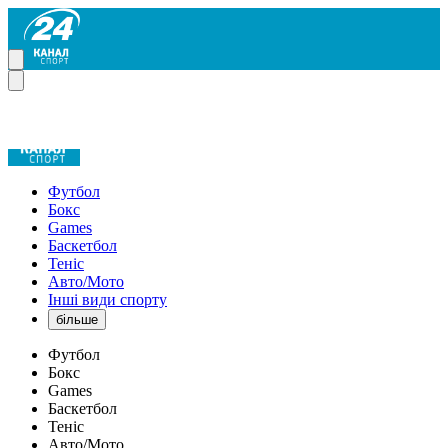
Футбол
Бокс
Games
Баскетбол
Теніс
Авто/Мото
Інші види спорту
більше
Футбол
Бокс
Games
Баскетбол
Теніс
Авто/Мото