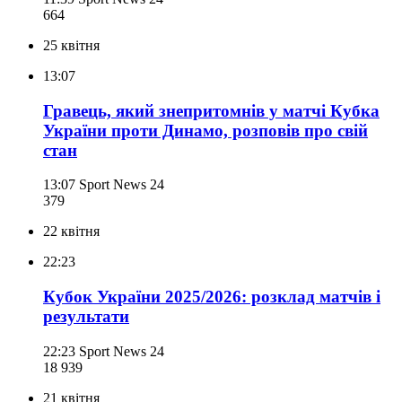
664
25 квітня
13:07
Гравець, який знепритомнів у матчі Кубка
України проти Динамо, розповів про свій
стан
13:07
Sport News 24
379
22 квітня
22:23
Кубок України 2025/2026: розклад матчів і
результати
22:23
Sport News 24
18 939
21 квітня