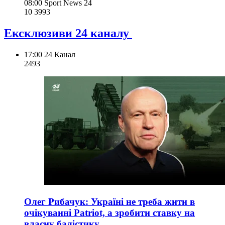
08:00
Sport News 24
10 399
3
Ексклюзиви 24 каналу
17:00
24 Канал
249
3
Олег Рибачук: Україні не треба жити в
очікуванні Patriot, а зробити ставку на
власну балістику