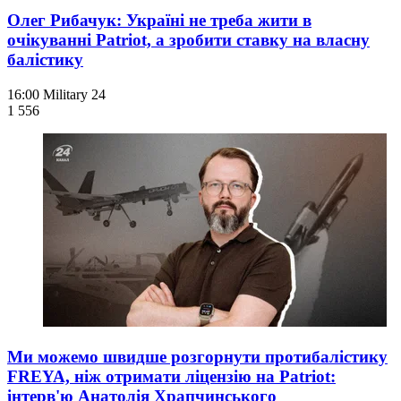
Олег Рибачук: Україні не треба жити в
очікуванні Patriot, а зробити ставку на власну
балістику
16:00
Military 24
1 556
Ми можемо швидше розгорнути протибалістику
FREYA, ніж отримати ліцензію на Patriot:
інтерв'ю Анатолія Храпчинського