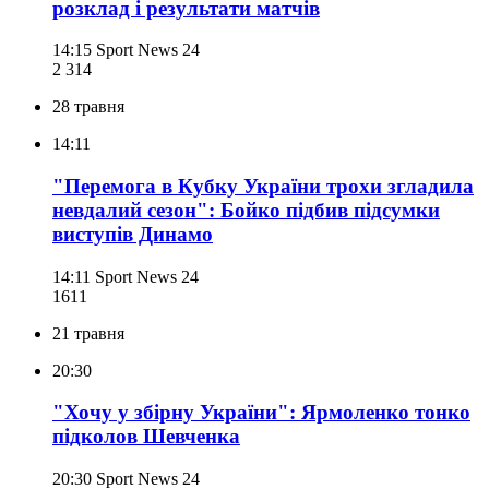
розклад і результати матчів
14:15
Sport News 24
2 314
28 травня
14:11
"Перемога в Кубку України трохи згладила
невдалий сезон": Бойко підбив підсумки
виступів Динамо
14:11
Sport News 24
161
1
21 травня
20:30
"Хочу у збірну України": Ярмоленко тонко
підколов Шевченка
20:30
Sport News 24