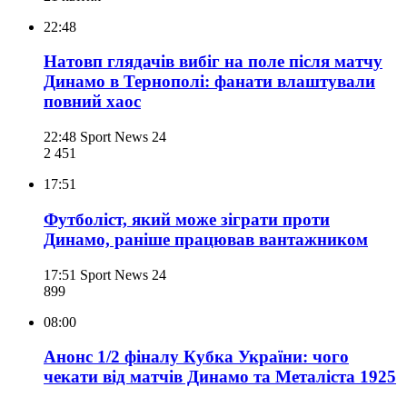
22:48
Натовп глядачів вибіг на поле після матчу
Динамо в Тернополі: фанати влаштували
повний хаос
22:48
Sport News 24
2 451
17:51
Футболіст, який може зіграти проти
Динамо, раніше працював вантажником
17:51
Sport News 24
899
08:00
Анонс 1/2 фіналу Кубка України: чого
чекати від матчів Динамо та Металіста 1925