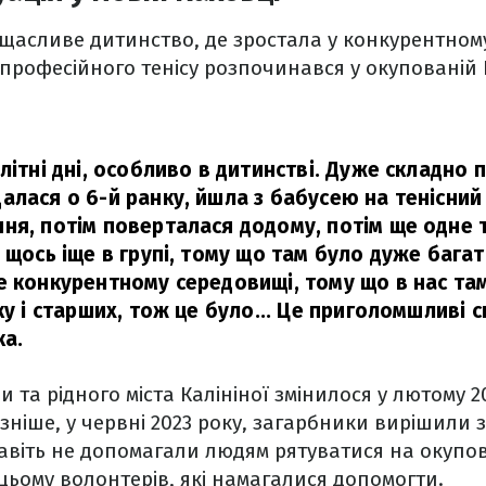
щасливе дитинство, де зростала у конкурентному
професійного тенісу розпочинався у окупованій 
літні дні, особливо в дитинстві. Дуже складно п
лася о 6-й ранку, йшла з бабусею на тенісний 
ня, потім поверталася додому, потім ще одне 
 щось іще в групі, тому що там було дуже багат
е конкурентному середовищі, тому що в нас там
ку і старших, тож це було... Це приголомшливі с
ка.
и та рідного міста Калініної змінилося у лютому 2
пізніше, у червні 2023 року, загарбники вирішили
авіть не допомагали людям рятуватися на окупов
ьому волонтерів, які намагалися допомогти.