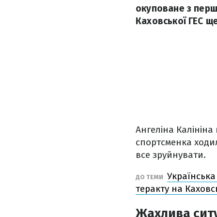
окуповане з перш
Каховської ГЕС ще
Ангеліна Калініна
спортсменка ходил
все зруйнувати.
Українська
ДО ТЕМИ
теракту на Каховс
Жахлива ситу