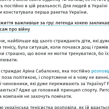
ть постійно в цій реальності. Для людей в Україн
мом констатувала перша ракетка України.
життя важливіше за гру: легенда хокею заклика
усам про війну
и, найбільше від цього страждають діти, які дуже
з тенісу, була ситуація, коли почався дощ і гримів
ки страшно, що вони не могли тренуватися, бо їх 
олювати.
е страждає Аріна Сабалєнко, яка постійно
розпові
– поза політикою, і спортсмени ні в чому не винні
 чиновники, які дуже переживають за Україну? Р
гаються? Адже це головний принцип спорту. Рит
 та компанія не захочуть помічати.
'ю українська тенісистка розповіла, як їй вдаєть