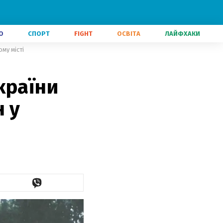
О
СПОРТ
FIGHT
ОСВІТА
ЛАЙФХАКИ
му місті
країни
 у