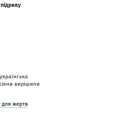
 підриву
 українська
осіяни вирішили
у для жертв