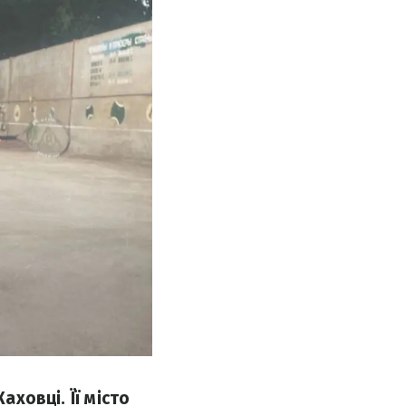
аховці. Її місто