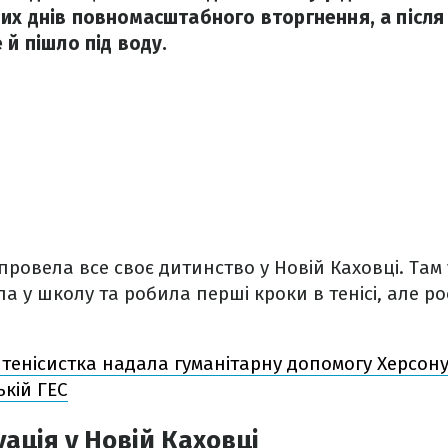
их днів повномасштабного вторгнення, а після
 й пішло під воду.
 провела все своє дитинство у Новій Каховці. Там
а у школу та робила перші кроки в тенісі, але р
 тенісистка надала гуманітарну допомогу Херсон
ькій ГЕС
ація у Новій Каховці