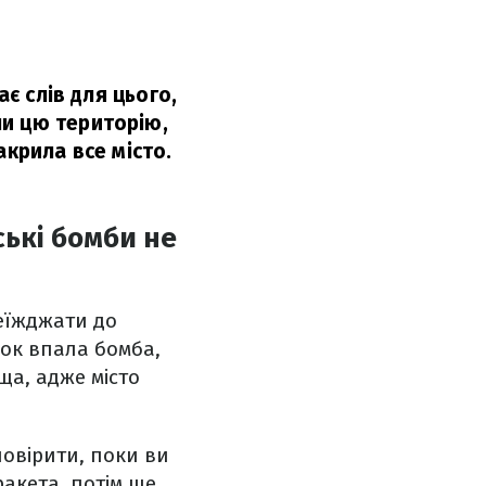
ає слів для цього,
ли цю територію,
акрила все місто.
ські бомби не
реїжджати до
инок впала бомба,
ща, адже місто
повірити, поки ви
ракета, потім ще