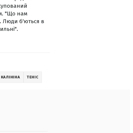
 окупований
м.
"Що нам
. Люди б'ються в
ильні".
 КАЛІНІНА
ТЕНІС