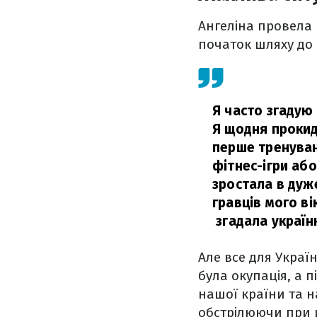
Ангеліна провела 
початок шляху до 
Я часто згадую 
Я щодня прокида
перше тренуван
фітнес-ігри або
зростала в дуж
гравців мого ві
згадала україн
Але все для Україн
була окупація, а 
нашої країни та н
обстрілюючи при ц