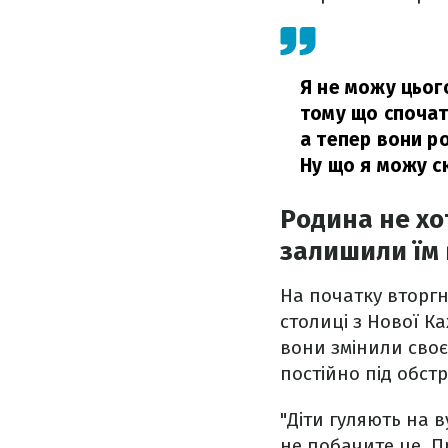
Я не можу цього
тому що спочат
а тепер вони ро
Ну що я можу с
Родина не хот
залишили їм
На початку вторгн
столиці з Нової Ка
вони змінили своє
постійно під обстр
"Діти гуляють на 
не побачите це. П