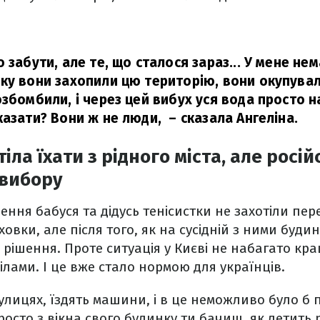
 забути, але те, що сталося зараз... У мене нем
ку вони захопили цю територію, вони окупува
збомбили, і через цей вибух уся вода просто н
казати? Вони ж не люди,
– сказала Ангеліна.
іла їхати з рідного міста, але росій
 вибору
ення бабуся та дідусь тенісистки не захотіли пе
ховки, але після того, як на сусідній з ними буд
 рішення. Проте ситуація у Києві не набагато кра
ілами. І це вже стало нормою для українців.
вулицях, їздять машини, і в це неможливо було б 
росто з вікна свого будинку ти бачиш, як летить 