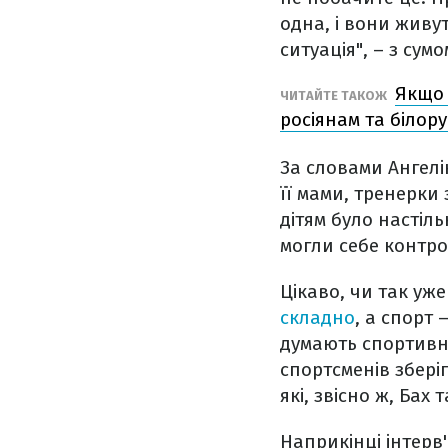
одна, і вони живу
ситуація", – з су
Якщо 
ЧИТАЙТЕ ТАКОЖ
росіянам та білор
За словами Ангелін
її мами, тренерки 
дітям було настіль
могли себе контр
Цікаво, чи так уж
складно
, а спорт 
думають спортивні
спортсменів збері
які, звісно ж, Бах
Наприкінці інтерв