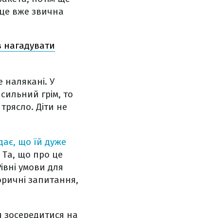
і це вже звична
в нагадувати
 налякані. У
 сильний грім, то
трясло. Діти не
дає, що їй дуже
. Та, що про це
івні умови для
оричні запитання,
ся зосередитися на