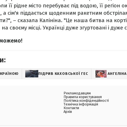
 коли її рідне місто перебуває під водою, її регіон
, а сім'я піддається щоденним ракетним обстріла
и?", – сказала Калініна. "Це наша битва на корті
 на своєму місці. Українці дуже згуртовані і дуже с
еможемо!
и:
 УКРАЇНОЮ
ПІДРИВ КАХОВСЬКОЇ ГЕС
АНГЕЛІНА
Рекламодавцям
Правила користування
Політика конфіденційності
Технічна інформація
Контакти
Архів