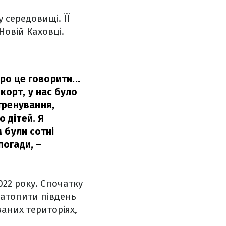
 середовищі. ЇЇ
Новій Каховці.
ро це говорити...
корт, у нас було
тренування,
о дітей. Я
 були сотні
погади,
–
022 року. Спочатку
 затопити південь
аних територіях,