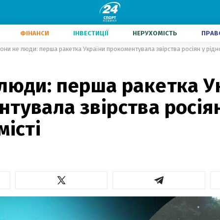
ФІНАНСИ
ІНВЕСТИЦІЇ
НЕРУХОМІСТЬ
ПРАВ
они не люди: перша ракетка України прокоментувала звірства росіян у рідно
люди: перша ракетка У
тувала звірства росіян
місті