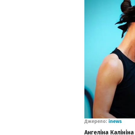
Джерело:
inews
Ангеліна Калініна