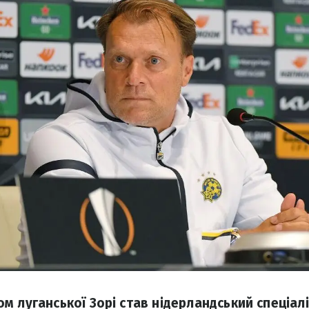
 луганської Зорі став нідерландський спеціалі