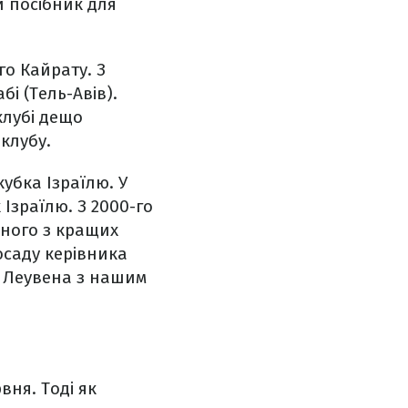
й посібник для
о Кайрату. З
і (Тель-Авів).
клубі дещо
клубу.
убка Ізраїлю.
У
 Ізраїлю.
З 2000-го
дного з кращих
осаду керівника
н Леувена з нашим
вня. Тоді як