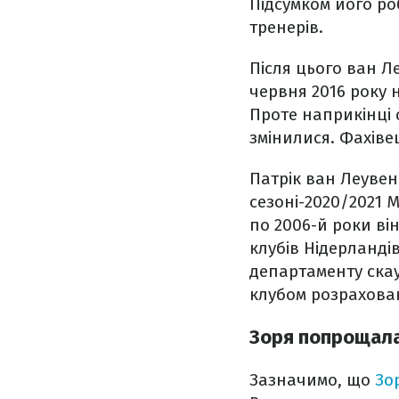
Підсумком його ро
тренерів.
Після цього ван Л
червня 2016 року 
Проте наприкінці 
змінилися. Фахіве
Патрік ван Леувен
сезоні-2020/2021 М
по 2006-й роки ві
клубів Нідерландів
департаменту скау
клубом розрахован
Зоря попрощала
Зазначимо, що
Зо