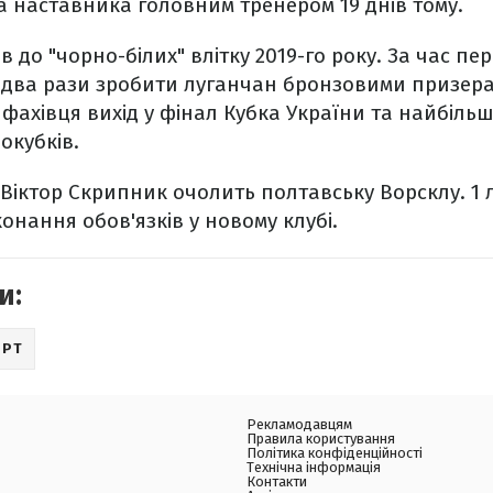
 наставника головним тренером 19 днів тому.
до "чорно-білих" влітку 2019-го року. За час пе
я два рази зробити луганчан бронзовими призера
і фахівця вихід у фінал Кубка України та найбільш
рокубків.
3 Віктор Скрипник очолить полтавську Ворсклу. 1
онання обов'язків у новому клубі.
и:
ОРТ
Рекламодавцям
Правила користування
Політика конфіденційності
Технічна інформація
Контакти