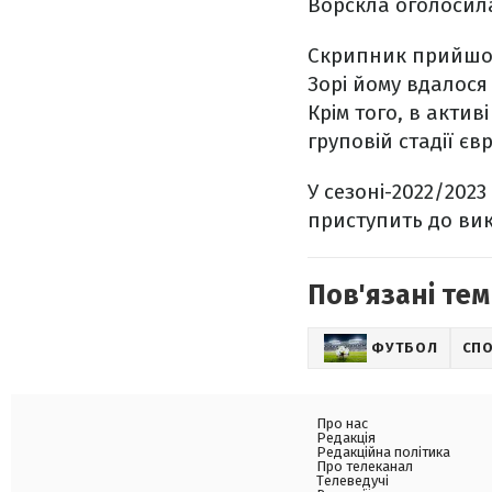
Ворскла оголосила
Скрипник прийшов 
Зорі йому вдалос
Крім того, в актив
груповій стадії єв
У сезоні-2022/202
приступить до вик
Пов'язані тем
ФУТБОЛ
СП
Про нас
Редакція
Редакційна політика
Про телеканал
Телеведучі