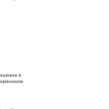
рацював в
 керівником