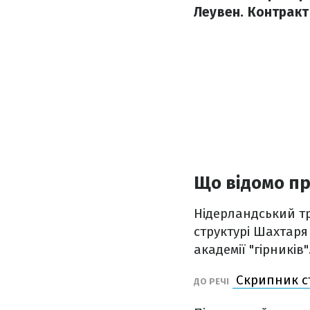
Леувен. Контракт
Що відомо пр
Нідерландський т
структурі Шахтаря
академії "гірників"
Скрипник с
ДО РЕЧІ