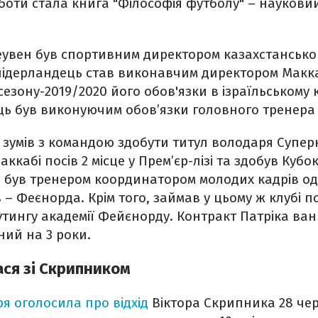
боти стала книга "Філософія футболу" – наукови
еувен був спортивним директором казахстанськог
нідерландець став виконавчим директором Маккаб
сезону-2019/2020 його обов'язки в ізраїльському 
ць був виконуючим обов’язки головного тренера 
 зумів з командою здобути титул володаря Суперк
аккабі посів 2 місце у Прем’єр-лізі та здобув Кубок
н був тренером координатором молодих кадрів о
 – Феєнорда. Крім того, займав у цьому ж клубі п
тингу академії Фейєнорду.
Контракт Патріка ва
ий на 3 роки.
ся зі Скрипником
ря оголосила про відхід
Віктора Скрипника 28 чер