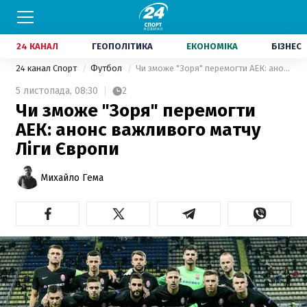
24 КАНАЛ
ГЕОПОЛІТИКА
ЕКОНОМІКА
БІЗНЕС
24 канал Спорт
Футбол
Чи зможе "Зоря" перемогти АЕК: анонс важливого матчу Ліги Європи
5 листопада,
08:30
2
Чи зможе "Зоря" перемогти
АЕК: анонс важливого матчу
Ліги Європи
Михайло Гема