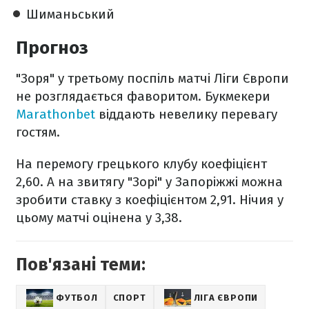
Шиманьський
Прогноз
"Зоря" у третьому поспіль матчі Ліги Європи
не розглядається фаворитом. Букмекери
Marathonbet
віддають невелику перевагу
гостям.
На перемогу грецького клубу коефіцієнт
2,60. А на звитягу "Зорі" у Запоріжжі можна
зробити ставку з коефіцієнтом 2,91. Нічия у
цьому матчі оцінена у 3,38.
Пов'язані теми:
ФУТБОЛ
СПОРТ
ЛІГА ЄВРОПИ