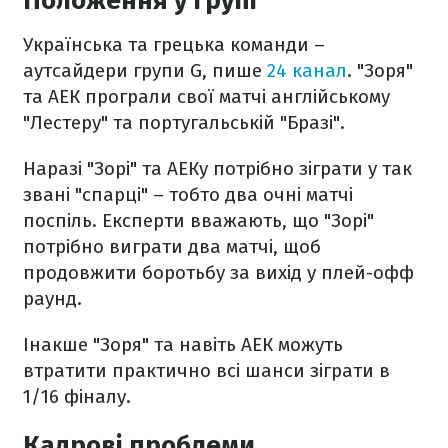
Положення у групі
Українська та грецька команди –
аутсайдери групи G, пише
24 канал
. "Зоря"
та АЕК програли свої матчі англійському
"Лестеру" та португальській "Бразі".
Наразі "Зорі" та АЕКу потрібно зіграти у так
звані "спарці" – тобто два очні матчі
поспіль. Експерти вважають, що "Зорі"
потрібно виграти два матчі, щоб
продовжити боротьбу за вихід у плей-офф
раунд.
Інакше "Зоря" та навіть АЕК можуть
втратити практично всі шанси зіграти в
1/16 фіналу.
Кадрові проблеми