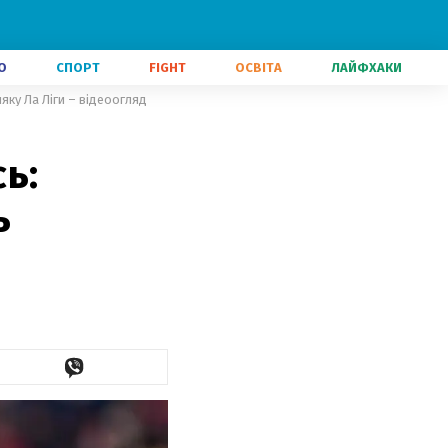
О
СПОРТ
FIGHT
ОСВІТА
ЛАЙФХАКИ
ку Ла Ліги – відеоогляд
ь:
ь