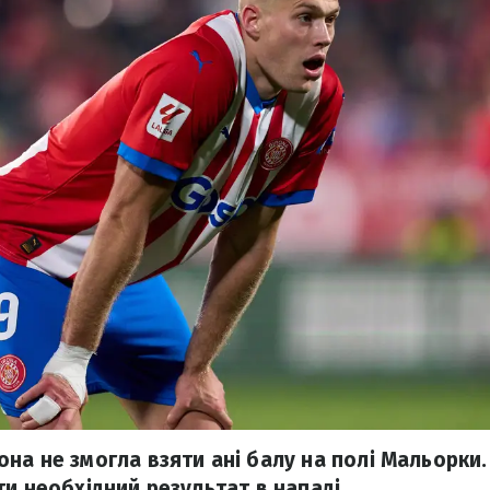
а не змогла взяти ані балу на полі Мальорки. 
ти необхідний результат в нападі.