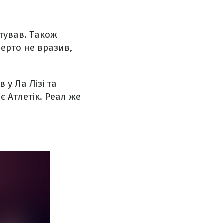
ятував. Також
верто не вразив,
 у Ла Лізі та
є Атлетік. Реал же