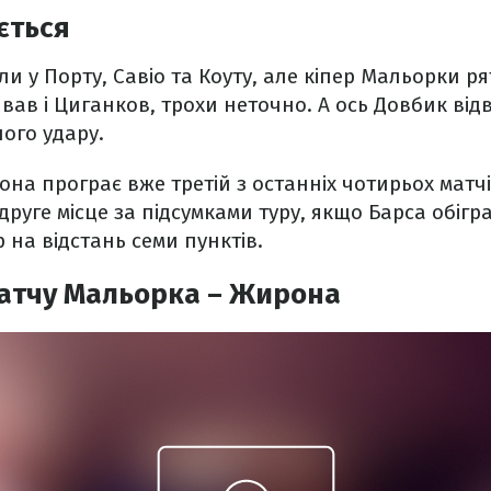
ється
ли у Порту, Савіо та Коуту, але кіпер Мальорки р
ав і Циганков, трохи неточно. А ось Довбик від
ого удару.
на програє вже третій з останніх чотирьох матчів
руге місце за підсумками туру, якщо Барса обігра
 на відстань семи пунктів.
матчу Мальорка – Жирона