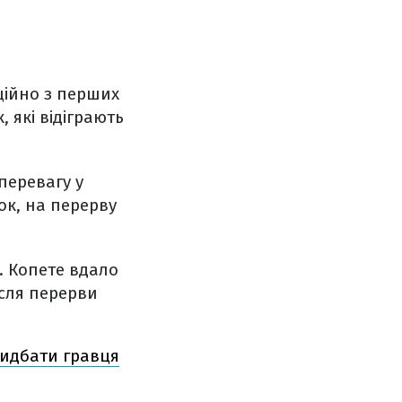
ційно з перших
 які відіграють
перевагу у
ок, на перерву
. Копете вдало
ісля перерви
ридбати гравця