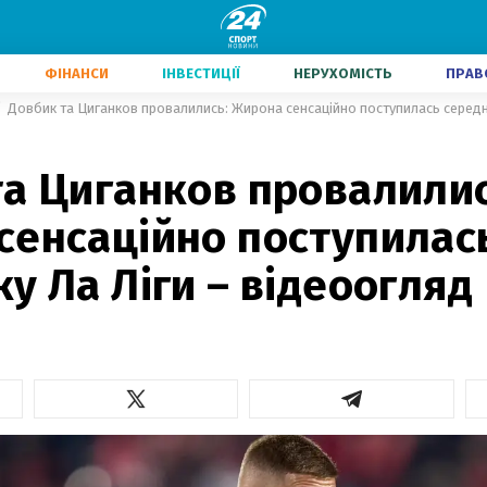
ФІНАНСИ
ІНВЕСТИЦІЇ
НЕРУХОМІСТЬ
ПРАВ
Довбик та Циганков провалились: Жирона сенсаційно поступилась середня
та Циганков провалилис
сенсаційно поступилас
у Ла Ліги – відеоогляд