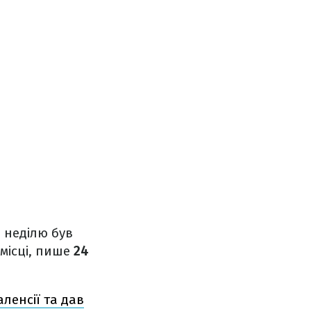
а неділю був
місці, пише
24
ленсії та дав