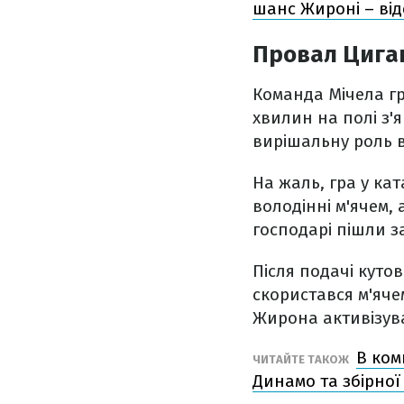
шанс Жироні – ві
Провал Цига
Команда Мічела гр
хвилин на полі з'я
вирішальну роль в
На жаль, гра у ка
володінні м'ячем,
господарі пішли з
Після подачі куто
скористався м'ячем
Жирона активізува
В ком
ЧИТАЙТЕ ТАКОЖ
Динамо та збірної