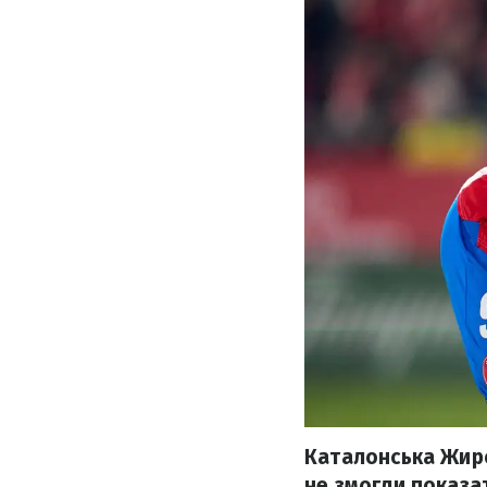
Каталонська Жирон
не змогли показа