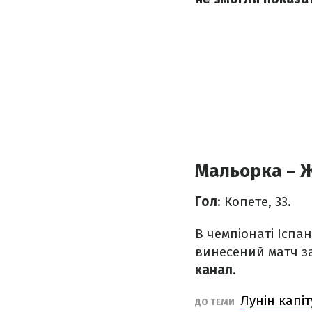
Мальорка – Ж
Гол
: Копете, 33.
В чемпіонаті Іспан
винесений матч за
канал
.
Лунін капі
ДО ТЕМИ