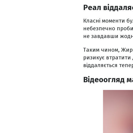
Реал віддаля
Класні моменти бу
небезпечно пробив
не завдавши жодн
Таким чином, Жиро
ризикує втратити д
віддаляється тепер
Відеоогляд 