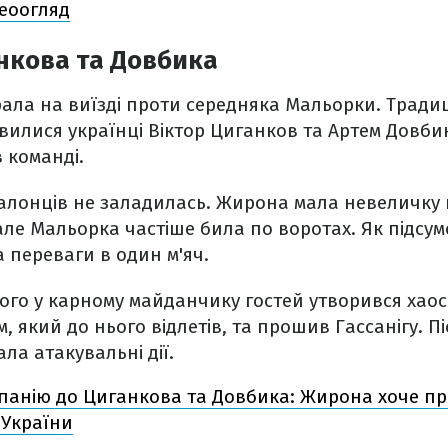
деоогляд
нкова та Довбика
ала на виїзді проти середняка Мальорки. Тради
вилися українці Віктор Циганков та Артем Довбик,
 команді.
талонців не заладилась. Жирона мала невеличку 
 але Мальорка частіше била по воротах. Як підсум
а переваги в один м'яч.
вого у карному майданчику гостей утворився хаос
, який до нього відлетів, та прошив Гассанігу. П
ла атакувальні дії.
панію до Циганкова та Довбика: Жирона хоче п
 України