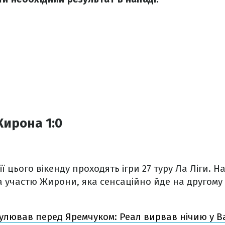
ирона 1:0
ії цього вікенду проходять ігри 27 туру Ла Ліги. Н
 участю Жирони, яка сенсаційно йде на другому 
тулював перед Яремчуком: Реал вирвав нічию у Ва