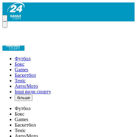
Футбол
Бокс
Games
Баскетбол
Теніс
Авто/Мото
Інші види спорту
більше
Футбол
Бокс
Games
Баскетбол
Теніс
Авто/Мото