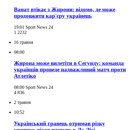
Ванат втікає з Жирони: відомо, де може
продовжити кар'єру українець
19:01
Sport News 24
1 223
2
16 травня
08:00
Жирона може вилетіти в Сегунду: команда
українців проведе надважливий матч проти
Атлетіко
08:00
Sport News 24
4 836
2 травня
10:52
Український гравець отримав різку
критику після виступу в Ла Лізі