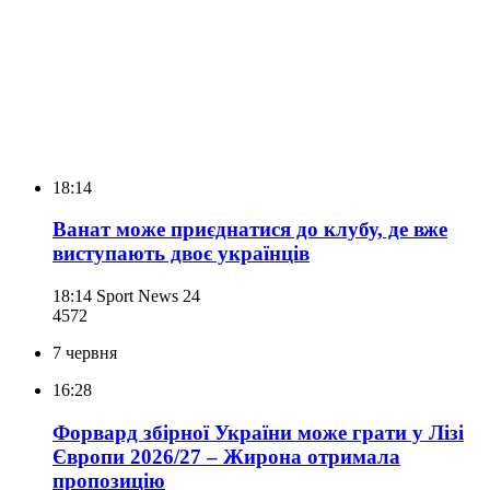
18:14
Ванат може приєднатися до клубу, де вже
виступають двоє українців
18:14
Sport News 24
457
2
7 червня
16:28
Форвард збірної України може грати у Лізі
Європи 2026/27 – Жирона отримала
пропозицію