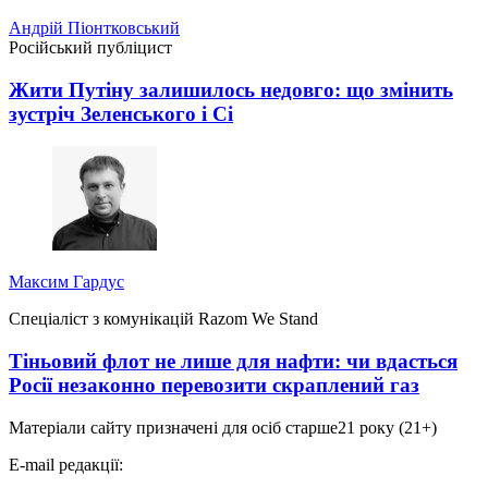
Андрій Піонтковський
Російський публіцист
Жити Путіну залишилось недовго: що змінить
зустріч Зеленського і Сі
Максим Гардус
Спеціаліст з комунікацій Razom We Stand
Тіньовий флот не лише для нафти: чи вдасться
Росії незаконно перевозити скраплений газ
Матеріали сайту призначені для осіб старше
21 року (21+)
E-mail редакції: