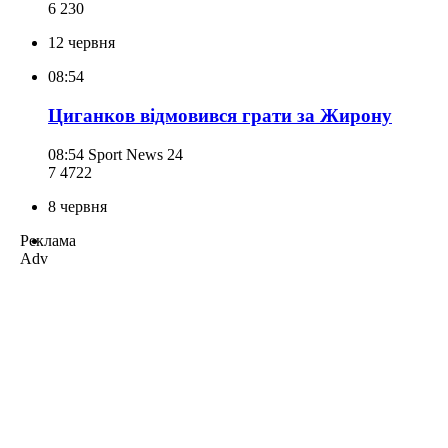
6 230
12 червня
08:54
Циганков відмовився грати за Жирону
08:54
Sport News 24
7 472
2
8 червня
Реклама
Adv