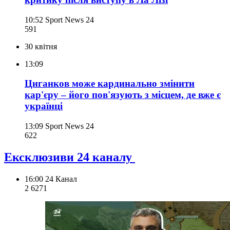
10:52
Sport News 24
591
30 квітня
13:09
Циганков може кардинально змінити
кар'єру – його пов'язують з місцем, де вже є
українці
13:09
Sport News 24
622
Ексклюзиви 24 каналу
16:00
24 Канал
2 627
1