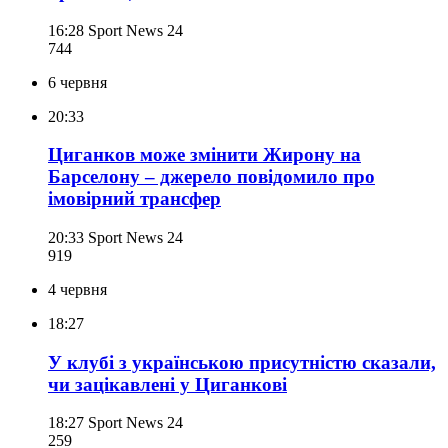
16:28
Sport News 24
744
6 червня
20:33
Циганков може змінити Жирону на
Барселону – джерело повідомило про
імовірний трансфер
20:33
Sport News 24
919
4 червня
18:27
У клубі з українською присутністю сказали,
чи зацікавлені у Циганкові
18:27
Sport News 24
259