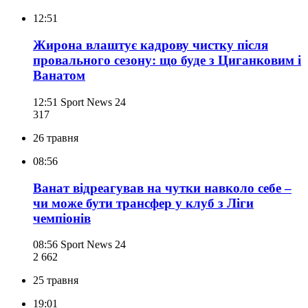
12:51
Жирона влаштує кадрову чистку після
провального сезону: що буде з Циганковим і
Ванатом
12:51
Sport News 24
317
26 травня
08:56
Ванат відреагував на чутки навколо себе –
чи може бути трансфер у клуб з Ліги
чемпіонів
08:56
Sport News 24
2 662
25 травня
19:01