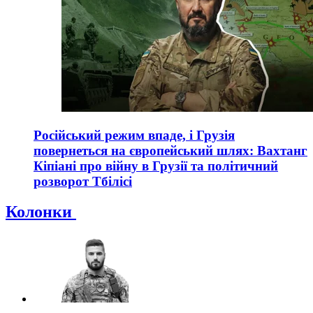
Російський режим впаде, і Грузія
повернеться на європейський шлях: Вахтанг
Кіпіані про війну в Грузії та політичний
розворот Тбілісі
Колонки