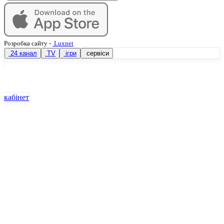
Розробка сайту
-
Luxnet
24 канал
TV
ігри
сервіси
кабінет