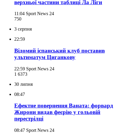
верхньої частини таблиці Ла Ліги
11:04
Sport News 24
750
3 серпня
22:59
Відомий іспанський клуб поставив
ультиматум Циганкову
22:59
Sport News 24
1 637
3
30 липня
08:47
Ефектне повернення Ваната: форвард
Жирони видав феєрію у гольовій
перестрілці
08:47
Sport News 24