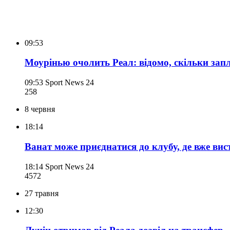
09:53
Моурінью очолить Реал: відомо, скільки зап
09:53
Sport News 24
258
8 червня
18:14
Ванат може приєднатися до клубу, де вже вис
18:14
Sport News 24
457
2
27 травня
12:30