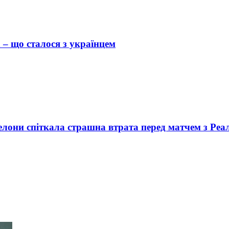
 – що сталося з українцем
лони спіткала страшна втрата перед матчем з Реа