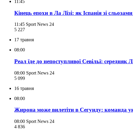
11:45
Кінець епохи в Ла Лізі: як Іспанія зі сльоз
11:45
Sport News 24
5 227
17 травня
08:00
Реал їде до непоступливої Севільї: середняк 
08:00
Sport News 24
5 099
16 травня
08:00
Жирона може вилетіти в Сегунду: команда у
08:00
Sport News 24
4 836