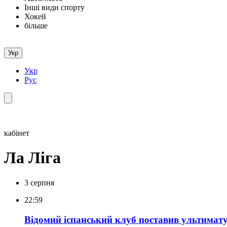
Інші види спорту
Хокей
більше
Укр
Укр
Рус
кабінет
Ла Ліга
3 серпня
22:59
Відомий іспанський клуб поставив ультимат