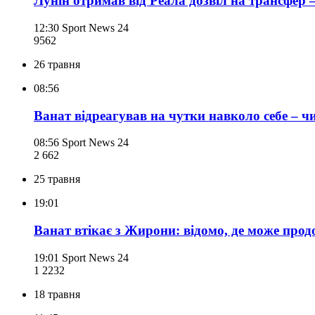
Лунін отримав від Реала дозвіл на трансфер 
12:30
Sport News 24
956
2
26 травня
08:56
Ванат відреагував на чутки навколо себе – ч
08:56
Sport News 24
2 662
25 травня
19:01
Ванат втікає з Жирони: відомо, де може прод
19:01
Sport News 24
1 223
2
18 травня