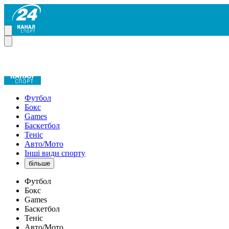
Футбол
Бокс
Games
Баскетбол
Теніс
Авто/Мото
Інші види спорту
більше
Футбол
Бокс
Games
Баскетбол
Теніс
Авто/Мото