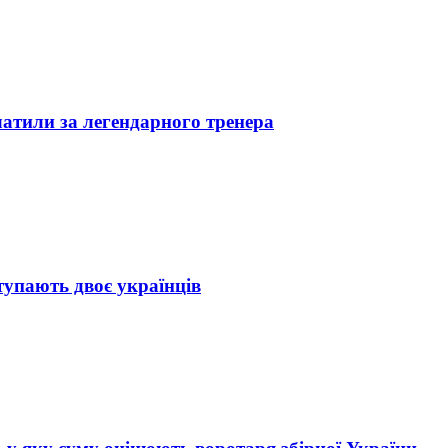
латили за легендарного тренера
тупають двоє українців