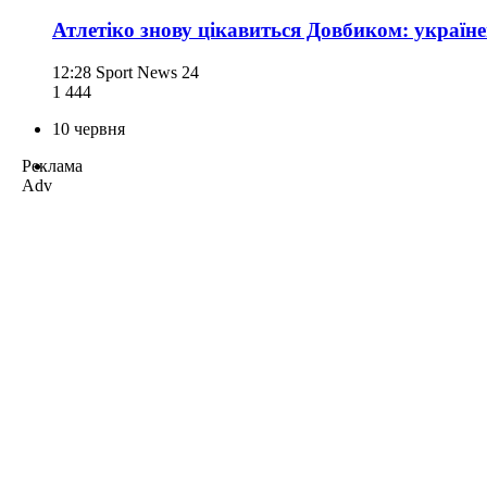
Атлетіко знову цікавиться Довбиком: українец
12:28
Sport News 24
1 444
10 червня
Реклама
Adv