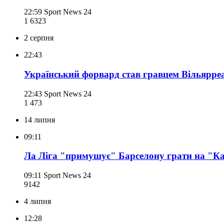
22:59
Sport News 24
1 632
3
2 серпня
22:43
Український форвард став гравцем Вільярре
22:43
Sport News 24
1 473
14 липня
09:11
Ла Ліга "примушує" Барселону грати на "Ка
09:11
Sport News 24
914
2
4 липня
12:28