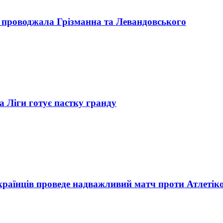
ами проводжала Грізманна та Левандовського
Ла Ліги готує пастку гранду
країнців проведе надважливий матч проти Атлетік