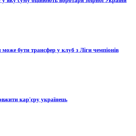
– у яку суму оцінюють воротаря збірної України
и може бути трансфер у клуб з Ліги чемпіонів
овжити кар'єру українець