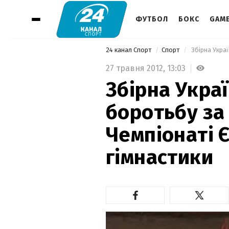
ФУТБОЛ
БОКС
GAM
24 канал Спорт
Спорт
27 травня 2012,
13:03
Збірна Укра
боротьбу за
Чемпіонаті 
гімнастики