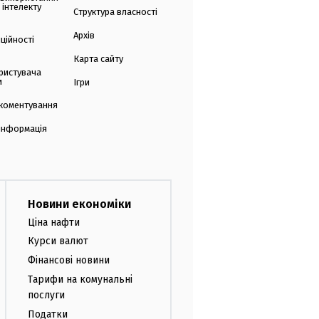
 інтелекту
Структура власності
Архів
ційності
Карта сайту
ристувача
и
Ігри
коментування
 інформація
Новини економіки
Ціна нафти
Курси валют
Фінансові новини
Тарифи на комунальні
послуги
Податки