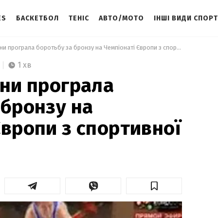
ES
БАСКЕТБОЛ
ТЕНІС
АВТО/МОТО
ІНШІ ВИДИ СПОР
 Збірна України програла боротьбу за бронзу на Чемпіонаті Європи з спортивної гімнастики 
1 хв
їни програла
 бронзу на
Європи з спортивної