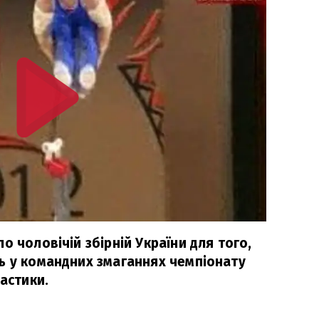
о чоловічій збірній України для того,
ь у командних змаганнях чемпіонату
настики.