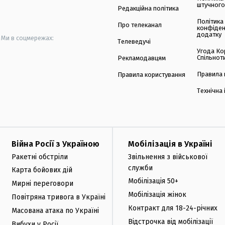
штучного
Редакційна політика
Політика
Про телеканал
конфіден
додатку
Ми в соцмережах:
Телеведучі
Угода Ко
Спільнот
Рекламодавцям
Правила 
Правила користування
Технічна
Війна Росії з Україною
Мобілізація в Україні
Ракетні обстріли
Звільнення з військової
служби
Карта бойових дій
Мобілізація 50+
Мирні переговори
Мобілізація жінок
Повітряна тривога в Україні
Контракт для 18-24-річних
Масована атака по Україні
Відстрочка від мобілізації
Вибухи у Росії