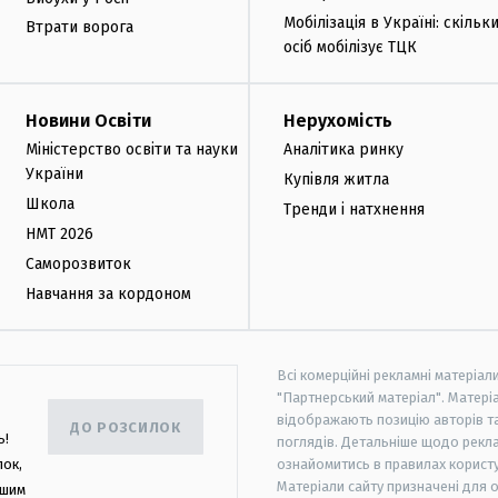
Мобілізація в Україні: скільк
Втрати ворога
осіб мобілізує ТЦК
Новини Освіти
Нерухомість
Міністерство освіти та науки
Аналітика ринку
України
Купівля житла
Школа
Тренди і натхнення
НМТ 2026
Саморозвиток
Навчання за кордоном
Всі комерційні рекламні матеріал
"Партнерський матеріал". Матеріа
відображають позицію авторів та 
ДО РОЗСИЛОК
ь!
поглядів. Детальніше щодо рекл
лок,
ознайомитись в правилах користу
Матеріали сайту призначені для 
ашим