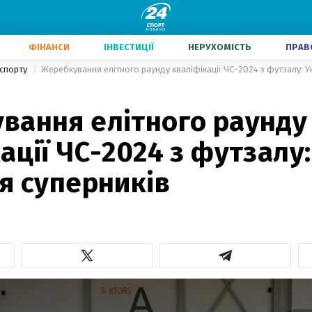
ФІНАНСИ
ІНВЕСТИЦІЇ
НЕРУХОМІСТЬ
ПРАВ
 спорту
Жеребкування елітного раунду кваліфікації ЧС-2024 з футзалу: У
вання елітного раунду
ації ЧС-2024 з футзалу:
я суперників