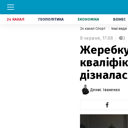
24 КАНАЛ
ГЕОПОЛІТИКА
ЕКОНОМІКА
БІЗНЕС
24 канал Спорт
Інші види
8 червня,
17:08
3
Жеребку
кваліфік
дізналас
Денис Іваненко