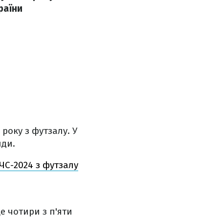
раїни
року з футзалу. У
нди.
ЧС-2024 з футзалу
е чотири з п'яти