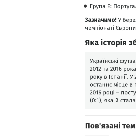
Група E: Португал
Зазначимо!
У бере
чемпіонаті Європи
Яка історія з
Українські футзал
2012 та 2016 рок
року в Іспанії. У
останнє місце в 
2016 році – пост
(0:1), яка й стал
Пов'язані тем