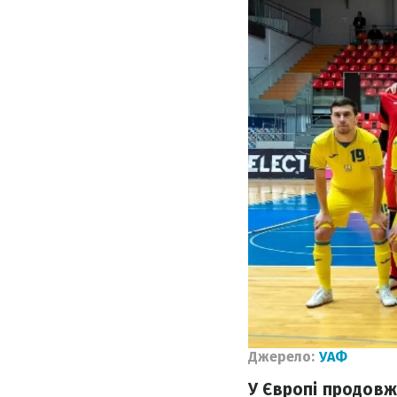
Джерело:
УАФ
У Європі продовжу