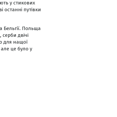
ають у стикових
ві останні путівки
а Бельгії. Польща
 серби двічі
ою для нащої
 але це було у