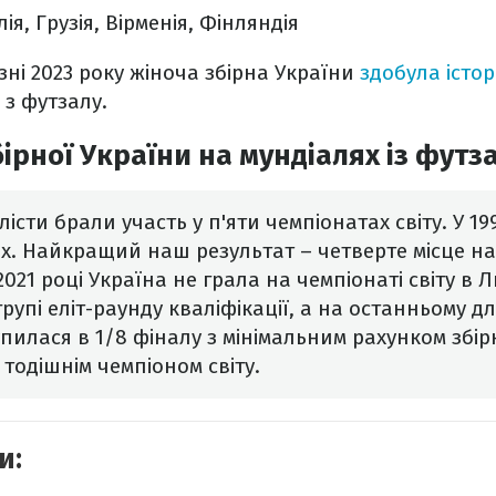
ія, Грузія, Вірменія, Фінляндія
зні 2023 року жіноча збірна України
здобула істор
 з футзалу.
бірної України на мундіалях із футза
істи брали участь у п'яти чемпіонатах світу. У 199
ах. Найкращий наш результат – четверте місце на 
 2021 році Україна не грала на чемпіонаті світу в 
групі еліт-раунду кваліфікації, а на останньому для
упилася в 1/8 фіналу з мінімальним рахунком збір
а тодішнім чемпіоном світу.
и: