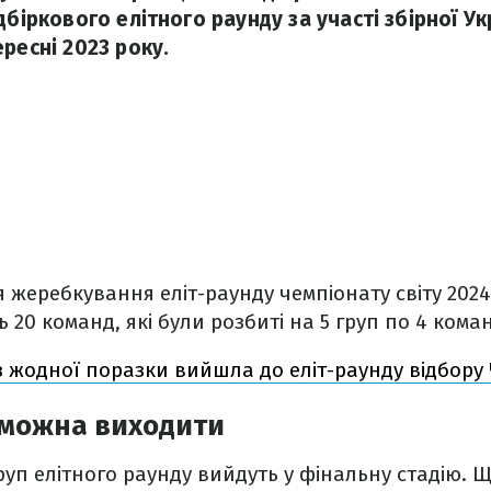
дбіркового елітного раунду за участі збірної Ук
ресні 2023 року.
 жеребкування еліт-раунду чемпіонату світу 2024 
 20 команд, які були розбиті на 5 груп по 4 кома
з жодної поразки вийшла до еліт-раунду відбору 
ї можна виходити
руп елітного раунду вийдуть у фінальну стадію. Щ