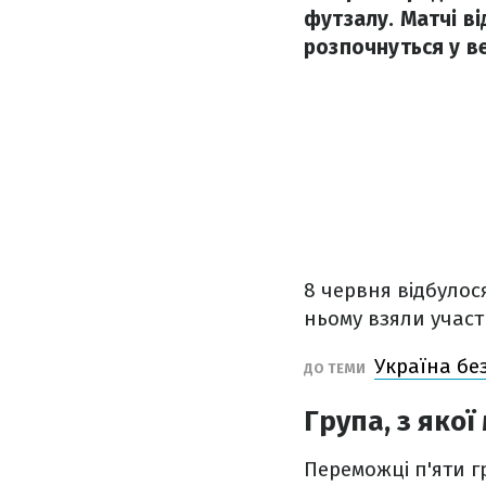
футзалу. Матчі ві
розпочнуться у ве
8 червня відбулося
ньому взяли участь
Україна бе
ДО ТЕМИ
Група, з яко
Переможці п'яти г