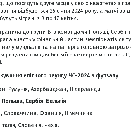
 що посядуть друге місце у своїх квартетах зігр
вання відбудеться 25 січня 2024 року, а матчі за д
удуть зіграні з 8 по 17 квітня.
трапила до групи B із командами Польщі, Сербії т
ала участь у фінальній частині чемпіонатів світу,
іналу мундіалів та на папері є головною загроз
 результатом для Бельгії є четверте місце на ЧС,
.
кування елітного раунду ЧС-2024 з футзалу
ан, Румунія, Азербайджан, Нідерланди
, Польща, Сербія, Бельгія
ія, Словаччина, Франція, Німеччина
Італія, Словенія, Чехія.