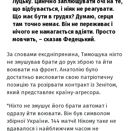
Луцьку. Цинічно заплющувати очі на те,
що відбувається, і ніяк не реагувати.
Що має бути в грудях? Думаю, серця
там точно немає. Він не переживає і
нічого не намагається вдіяти. Просто
мовчить,
– сказав Федецький.
За словами ексдніпрянина, Тимощука ніхто
не змушував брати до рук зброю та йти
воювати на фронт. Анатолію було
достатньо висловити свою патріотичну
позицію та розірвати контракт із Зенітом,
який представляє країну-агресора.
"Ніхто не змушує його брати автомат і
одразу йти воювати. Він був символом
збірної України. 144 матчі! Нікому таке не
вдавалося і найближчим часом не