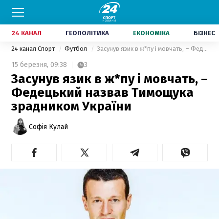
24 КАНАЛ
ГЕОПОЛІТИКА
ЕКОНОМІКА
БІЗНЕС
24 канал Спорт
Футбол
Засунув язик в ж*пу і мовчать, – Федецький назвав Тимощука зрадником України
15 березня,
09:38
3
Засунув язик в ж*пу і мовчать, –
Федецький назвав Тимощука
зрадником України
Софія Кулай