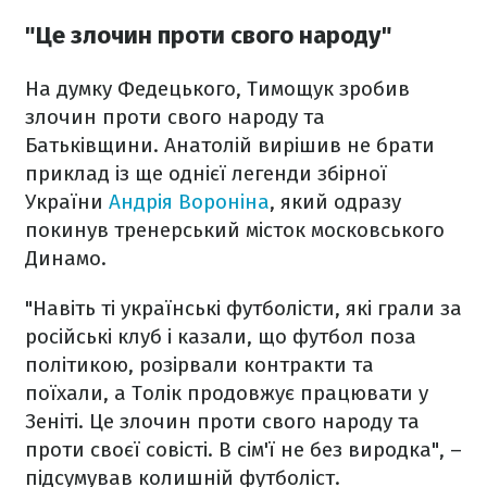
"Це злочин проти свого народу"
На думку Федецького, Тимощук зробив
злочин проти свого народу та
Батьківщини. Анатолій вирішив не брати
приклад із ще однієї легенди збірної
України
Андрія Вороніна
, який одразу
покинув тренерський місток московського
Динамо.
"Навіть ті українські футболісти, які грали за
російські клуб і казали, що футбол поза
політикою, розірвали контракти та
поїхали, а Толік продовжує працювати у
Зеніті. Це злочин проти свого народу та
проти своєї совісті. В сім'ї не без виродка", –
підсумував колишній футболіст.