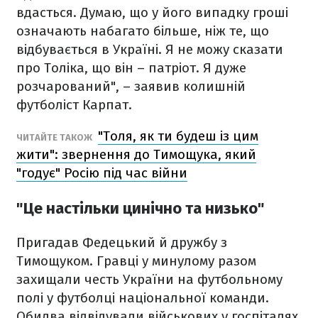
вдасться. Думаю, що у його випадку гроші
означають набагато більше, ніж те, що
відбувається в Україні. Я не можу сказати
про Толіка, що він – патріот. Я дуже
розчарований", – заявив колишній
футболіст Карпат.
"Толя, як ти будеш із цим
ЧИТАЙТЕ ТАКОЖ
жити": звернення до Тимощука, який
"годує" Росію під час війни
"Це настільки цинічно та низько"
Пригадав Федецький й дружбу з
Тимощуком. Гравці у минулому разом
захищали честь України на футбольному
полі у футболці національної команди.
Обидва відвідували військових у госпіталях,