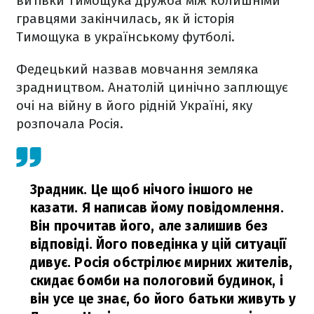
витівки Тимощука дружба між колишніми
гравцями закінчилась, як й історія
Тимощука в українському футболі.
Федецький назвав мовчання земляка
зрадництвом. Анатолій цинічно заплющує
очі на війну в його рідній Україні, яку
розпочала Росія.
Зрадник. Це щоб нічого іншого не
казати. Я написав йому повідомлення.
Він прочитав його, але залишив без
відповіді. Його поведінка у цій ситуації
дивує. Росія обстрілює мирних жителів,
скидає бомби на пологовий будинок, і
він усе це знає, бо його батьки живуть у