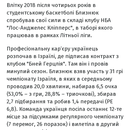
Влітку 2018 після чотирьох років в
студентському баскетболі Близнюк
спробував свої сили в складі клубу НБА
"Лос-Анджелес Кліпперс", в таборі якого
працював в рамках Літньої ліги.
Професіональну кар’єру українець
розпочав в Ізраїлі, де підписав контракт з
клубом "Бней Герцлія". Там він і провів
минулий сезон. Близнюк взяв участь у 31 грі
чемпіонату Ізраїля, в яких в середньому
проводив 20,0 хвилини, набирав 6,5 очка
(53,0% – з гри, 28,8% – триочкові), збирав
2,7 підбирання та робив 1,4 передачі (РЕ
6,8). Команда українця посіла останнє 12-те
місце за підсумками регулярного чемпіонату
(7 перемог, 26 поразок) і вилетіла в другий