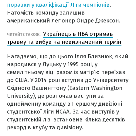
поразки у кваліфікації Ліги чемпіонів
.
Натомість команду залишив
американський легіонер Ондре Джексон.
Українець в НБА отримав
ЧИТАЙТЕ ТАКОЖ:
травму та вибув на невизначений термін
Нагадаємо, що до цього Ілля Близнюк, який
народився у Луцьку у 1995 році, у
семилітньому віці разом із матір’ю переїхав
до США. У 2014 році вступив до Університету
Східного Вашингтону (Eastern Washington
University), де розпочав виступи за
однойменну команду в Першому дивізіоні
студентської ліги NCAA. За час виступів у
студентській лізі встановив кілька десятків
рекордів клубу та дивізіону.