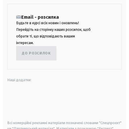
Email - розсилка
Будьте в курсі всіх новин і оновлень!
Перейдіть на сторінку наших розсилок, щоб
обрати ті, що відповідають вашим
інтересам.
ДО РОЗСИЛОК
Наші додатки:
android
apple
smart tv
samsung smart tv
Всі комерційні рекламні матеріали позначені словами "Спецпроєкт"
чи "Партнерський матеріал". Матеріали з позначкою "Експерт",