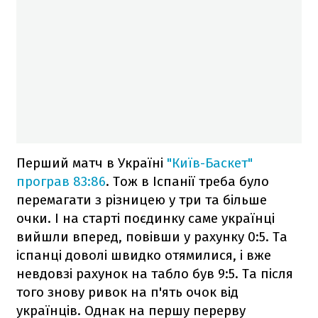
Перший матч в Україні
"Київ-Баскет"
програв 83:86
. Тож в Іспанії треба було
перемагати з різницею у три та більше
очки. І на старті поєдинку саме українці
вийшли вперед, повівши у рахунку 0:5. Та
іспанці доволі швидко отямилися, і вже
невдовзі рахунок на табло був 9:5. Та після
того знову ривок на п'ять очок від
українців. Однак на першу перерву