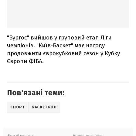
"Бургос" вийшов у груповий етап Ліги
чемпіонів. "Київ-Баскет" має нагоду
продовжити єврокубковий сезон у Кубку
Європи ФІБА.
Повʼязані теми:
СПОРТ
БАСКЕТБОЛ
E-mail редакції
Номер телефону: