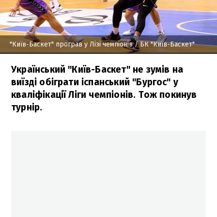
"Київ-Баскет" програв у Лізі чемпіонів
/ БК "Київ-Баскет"
Український "Київ-Баскет" не зумів на
виїзді обіграти іспанський "Бургос" у
кваліфікації Ліги чемпіонів. Тож покинув
турнір.