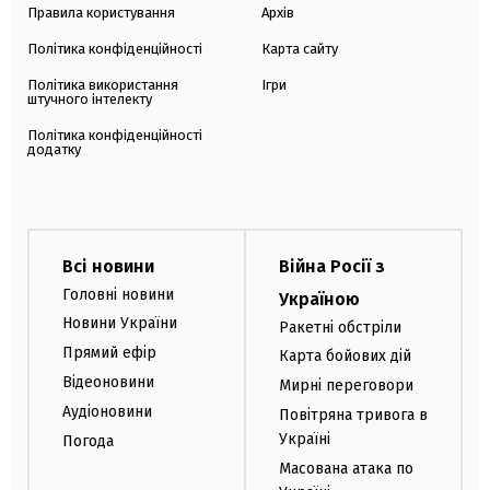
Правила користування
Архів
Політика конфіденційності
Карта сайту
Політика використання
Ігри
штучного інтелекту
Політика конфіденційності
додатку
Всі новини
Війна Росії з
Головні новини
Україною
Новини України
Ракетні обстріли
Прямий ефір
Карта бойових дій
Відеоновини
Мирні переговори
Аудіоновини
Повітряна тривога в
Україні
Погода
Масована атака по