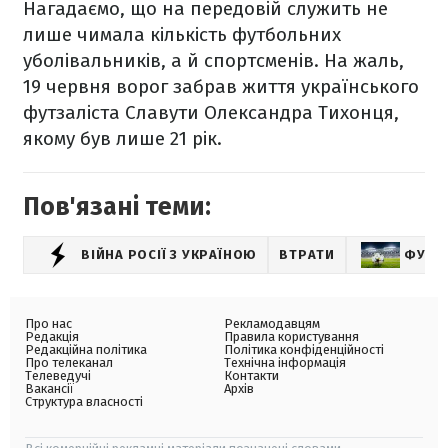
Нагадаємо, що на передовій служить не
лише чимала кількість футбольних
уболівальників, а й спортсменів. На жаль,
19 червня ворог забрав життя українського
футзаліста Славути Олександра Тихонця,
якому був лише 21 рік.
Пов'язані теми:
ВІЙНА РОСІЇ З УКРАЇНОЮ
ВТРАТИ
ФУТБ
Про нас
Рекламодавцям
Редакція
Правила користування
Редакційна політика
Політика конфіденційності
Про телеканал
Технічна інформація
Телеведучі
Контакти
Вакансії
Архів
Структура власності