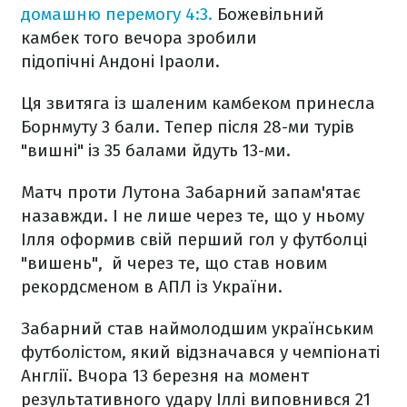
домашню перемогу 4:3.
Божевільний
камбек того вечора зробили
підопічні Андоні Іраоли.
Ця звитяга із шаленим камбеком принесла
Борнмуту 3 бали. Тепер після 28-ми турів
"вишні" із 35 балами йдуть 13-ми.
Матч проти Лутона Забарний запам'ятає
назавжди. І не лише через те, що у ньому
Ілля оформив свій перший гол у футболці
"вишень", й через те, що став новим
рекордсменом в АПЛ із України.
Забарний став наймолодшим українським
футболістом, який відзначався у чемпіонаті
Англії. Вчора 13 березня на момент
результативного удару Іллі виповнився 21