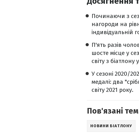
Досягнення т
Починаючи з сезо
нагороди на рівні
індивідуальній г
П'ять разів чоло
шосте місце у се
світу з біатлону 
У сезоні 2020/20
медалі: два "срі
світу 2021 року.
Пов'язані тем
НОВИНИ БІАТЛОНУ