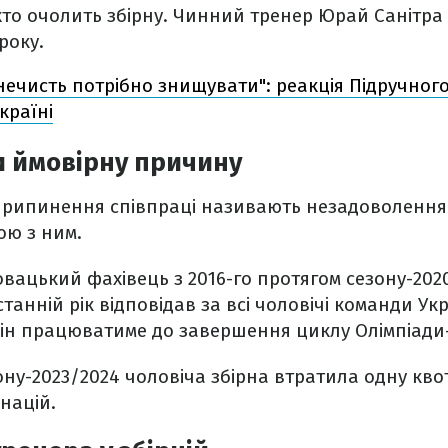
 хто очолить збірну. Чинний тренер Юрай Санітра
 року.
нечисть потрібно знищувати": реакція Підручного
країні
и ймовірну причину
припинення співпраці називають незадоволення
ою з ним.
вацький фахівець з 2016-го протягом сезону-202
танній рік відповідав за всі чоловічі команди Ук
він працюватиме до завершення циклу Олімпіади-
ону-2023/2024 чоловіча збірна втратила одну кво
націй.