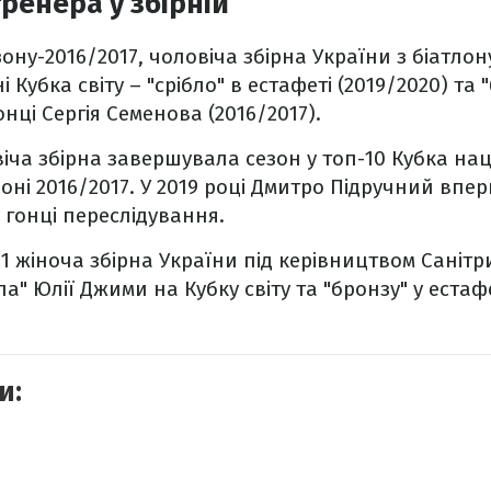
ренера у збірній
ну-2016/2017, чоловіча збірна України з біатлон
 Кубка світу – "срібло" в естафеті (2019/2020) та 
онці Сергія Семенова (2016/2017).
віча збірна завершувала сезон у топ-10 Кубка нац
зоні 2016/2017. У 2019 році Дмитро Підручний впе
у гонці переслідування.
21 жіноча збірна України під керівництвом Санітр
бла" Юлії Джими на Кубку світу та "бронзу" у естаф
и: