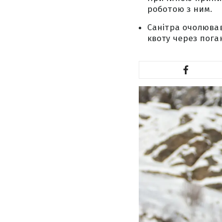
роботою з ним.
Санітра очолював
квоту через поган