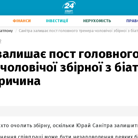
ФІНАНСИ
ІНВЕСТИЦІЇ
НЕРУХОМІСТЬ
ПРАВ
іатлону
Санітра залишає пост головного тренера чоловічої збірної з біа
2
залишає пост головног
чоловічої збірної з біа
причина
, хто очолить збірну, оскільки Юрай Санітра залишит
ння співпраці може бути незадоволення деяких бі