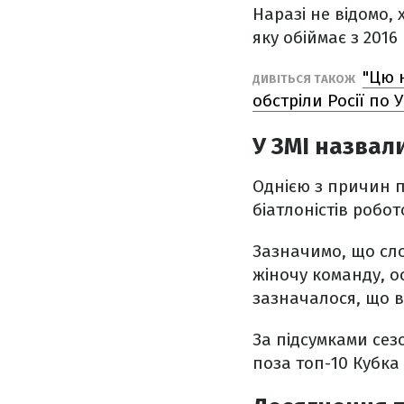
Наразі не відомо,
яку обіймає з 2016
"Цю 
ДИВІТЬСЯ ТАКОЖ
обстріли Росії по У
У ЗМІ назвал
Однією з причин 
біатлоністів робот
Зазначимо, що сло
жіночу команду, ос
зазначалося, що 
За підсумками сез
поза топ-10 Кубка 