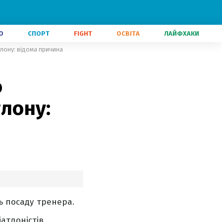
О
СПОРТ
FIGHT
ОСВІТА
ЛАЙФХАКИ
тлону: відома причина
о
тлону:
ь посаду тренера.
атлоністів