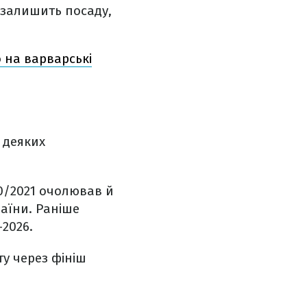
 залишить посаду,
 на варварські
 деяких
0/2021 очолював й
раїни. Раніше
2026.
ту через фініш