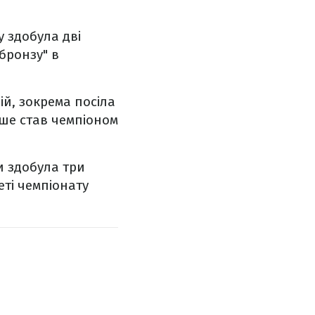
у здобула дві
"бронзу" в
ій, зокрема посіла
рше став чемпіоном
и здобула три
еті чемпіонату