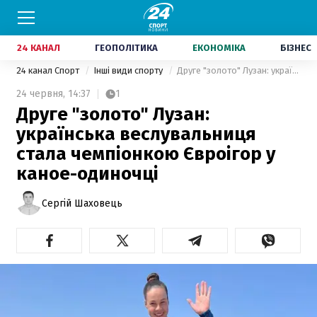
24 КАНАЛ
ГЕОПОЛІТИКА
ЕКОНОМІКА
БІЗНЕС
24 канал Спорт
Інші види спорту
Друге "золото" Лузан: українська веслувальниця стала чемпіонкою Євроігор у каное-одиночці
24 червня,
14:37
1
Друге "золото" Лузан:
українська веслувальниця
стала чемпіонкою Євроігор у
каное-одиночці
Сергій Шаховець