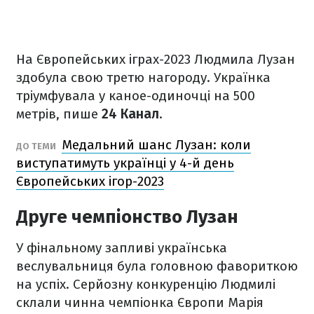
На Європейських іграх-2023 Людмила Лузан
здобула свою третю нагороду. Українка
тріумфувала у каное-одиночці на 500
метрів, пише
24 Канал
.
Медальний шанс Лузан: коли
ДО ТЕМИ
виступатимуть українці у 4-й день
Європейських ігор-2023
Друге чемпіонство Лузан
У фінальному запливі українська
веслувальниця була головною фавориткою
на успіх. Серйозну конкуренцію Людмилі
склали чинна чемпіонка Європи Марія