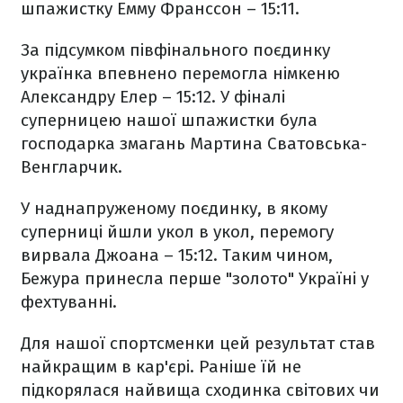
шпажистку Емму Франссон – 15:11.
За підсумком півфінального поєдинку
українка впевнено перемогла німкеню
Александру Елер – 15:12. У фіналі
суперницею нашої шпажистки була
господарка змагань Мартина Сватовська-
Венгларчик.
У наднапруженому поєдинку, в якому
суперниці йшли укол в укол, перемогу
вирвала Джоана – 15:12. Таким чином,
Бежура принесла перше "золото" Україні у
фехтуванні.
Для нашої спортсменки цей результат став
найкращим в кар'єрі. Раніше їй не
підкорялася найвища сходинка світових чи