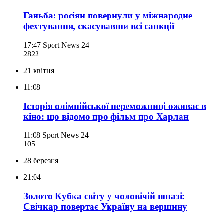
Ганьба: росіян повернули у міжнародне
фехтування, скасувавши всі санкції
17:47
Sport News 24
282
2
21 квітня
11:08
Історія олімпійської переможниці оживає в
кіно: що відомо про фільм про Харлан
11:08
Sport News 24
105
28 березня
21:04
Золото Кубка світу у чоловічій шпазі:
Свічкар повертає Україну на вершину