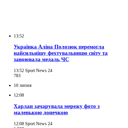
13:52
Українка Аліна Полозюк перемогла
найсильнішу фехтувальницю світу та
завоювала медаль ЧС
13:52
Sport News 24
783
10 липня
12:08
Харлан зачарувала мережу фото з
маленькою донечкою
12:08
Sport News 24