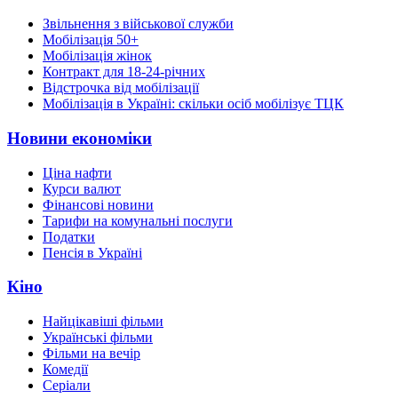
Звільнення з військової служби
Мобілізація 50+
Мобілізація жінок
Контракт для 18-24-річних
Відстрочка від мобілізації
Мобілізація в Україні: скільки осіб мобілізує ТЦК
Новини економіки
Ціна нафти
Курси валют
Фінансові новини
Тарифи на комунальні послуги
Податки
Пенсія в Україні
Кіно
Найцікавіші фільми
Українські фільми
Фільми на вечір
Комедії
Серіали