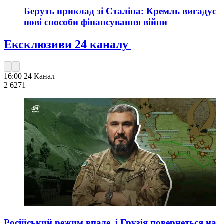
Беруть приклад зі Сталіна: Кремль вигадує
нові способи фінансування війни
Ексклюзиви 24 каналу
16:00
24 Канал
2 627
1
Російський режим впаде, і Грузія повернеться на