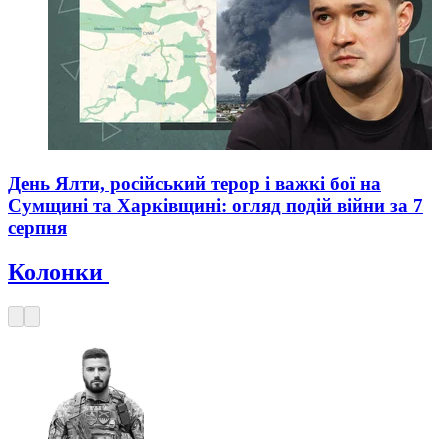
День Ялти, російський терор і важкі бої на
Сумщині та Харківщині: огляд подій війни за 7
серпня
Колонки