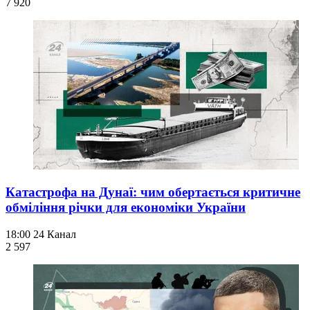
7 920
Катастрофа на Дунаї: чим обертається критичне
обміління річки для економіки України
18:00
24 Канал
2 597