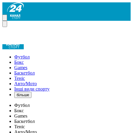
Футбол
Бокс
Games
Баскетбол
Теніс
Авто/Мото
Інші види спорту
більше
Футбол
Бокс
Games
Баскетбол
Теніс
Авто/Мото