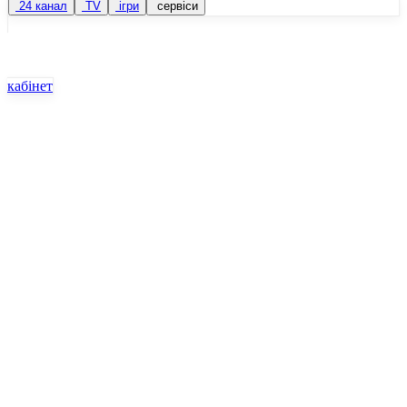
24 канал
TV
ігри
сервіси
кабінет