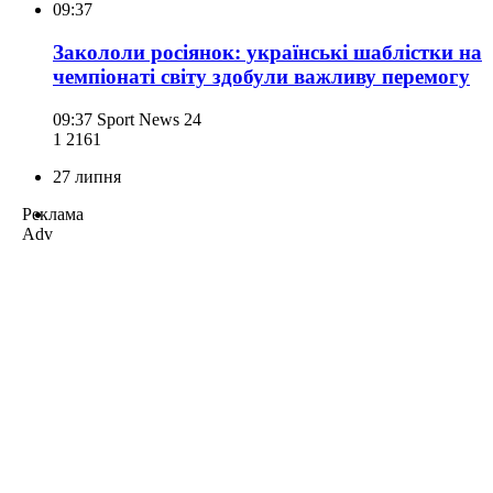
09:37
Закололи росіянок: українські шаблістки на
чемпіонаті світу здобули важливу перемогу
09:37
Sport News 24
1 216
1
27 липня
Реклама
Adv