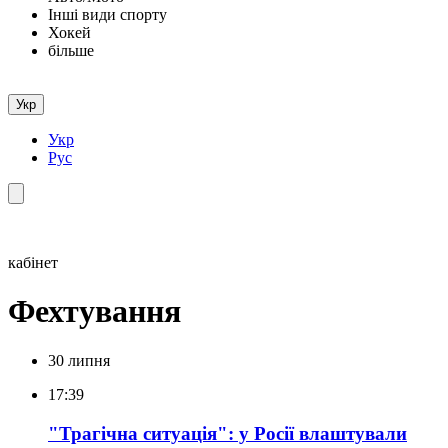
Інші види спорту
Хокей
більше
Укр
Укр
Рус
кабінет
Фехтування
30 липня
17:39
"Трагічна ситуація": у Росії влаштували