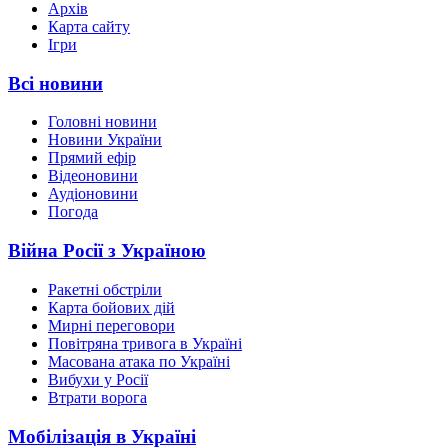
Архів
Карта сайту
Ігри
Всі новини
Головні новини
Новини України
Прямий ефір
Відеоновини
Аудіоновини
Погода
Війна Росії з Україною
Ракетні обстріли
Карта бойових дій
Мирні переговори
Повітряна тривога в Україні
Масована атака по Україні
Вибухи у Росії
Втрати ворога
Мобілізація в Україні