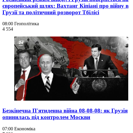
європейський шлях: Вахтанг Кіпіані про війну в
Грузії та політичний розворот Тбілісі
08:00
Геополітика
4 554
Безкінечна П'ятиденна війна 08-08-08: як Грузія
опинилась під контролем Москви
07:00
Економіка