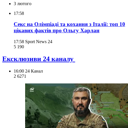
3 лютого
17:58
Секс на Олімпіаді та кохання з Італії: топ 10
цікавих фактів про Ольгу Харлан
17:58
Sport News 24
5 190
Ексклюзиви 24 каналу
16:00
24 Канал
2 627
1