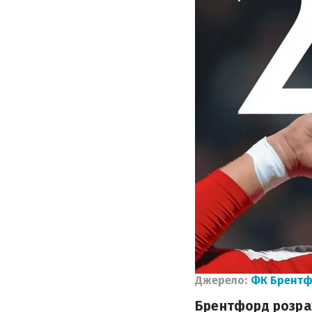
Джерело:
ФК Брент
Брентфорд розрах