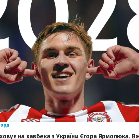
форд
овує на хавбека з України Єгора Ярмолюка. Вже