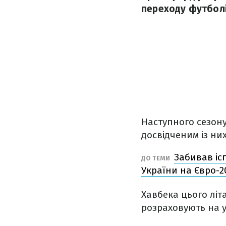
переходу футболі
Наступного сезон
досвідченим із ни
Забивав іс
ДО ТЕМИ
України на Євро-2
Хавбека цього літ
розраховують на у