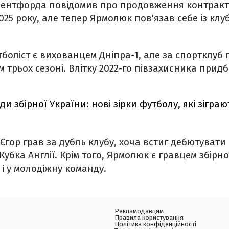
рентфорда повідомив про продовження контракту
025 року, але тепер Ярмолюк пов'язав себе із клу
боліст є вихованцем Дніпра-1, але за спортклуб 
 трьох сезоні. Влітку 2022-го півзахисника прид
ди збірної України: нові зірки футболу, які зігра
Єгор грав за дубль клубу, хоча встиг дебютувати 
убка Англії. Крім того, Ярмолюк є гравцем збірно
і у молодіжну команду.
Рекламодавцям
Правила користування
Політика конфіденційності