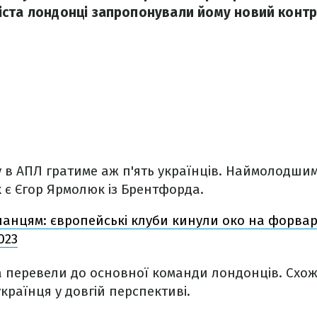
ста лондонці запропонували йому новий контр
у в АПЛ гратиме аж п'ять українців. Наймолодши
х є Єгор Ярмолюк із Брентфорда.
панцям: європейські клуби кинули око на форвар
023
а перевели до основної команди лондонців. Схо
країнця у довгій перспективі.