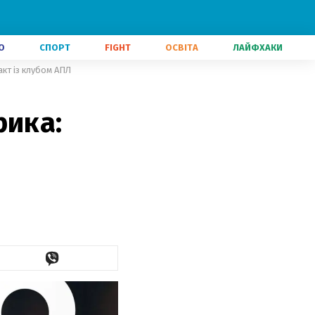
О
СПОРТ
FIGHT
ОСВІТА
ЛАЙФХАКИ
акт із клубом АПЛ
рика: