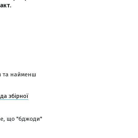
акт.
м та найменш
да збірної
же, що "бджоди"