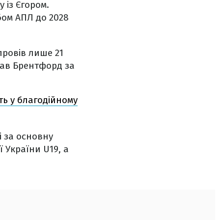
 із Єгором.
бом АПЛ до 2028
провів лише 21
бав Брентфорд за
ють у благодійному
і за основну
ї України U19, а