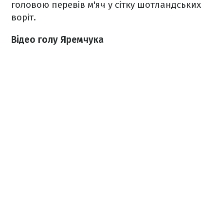
головою перевів м'яч у сітку шотландських
воріт.
Відео голу Яремчука