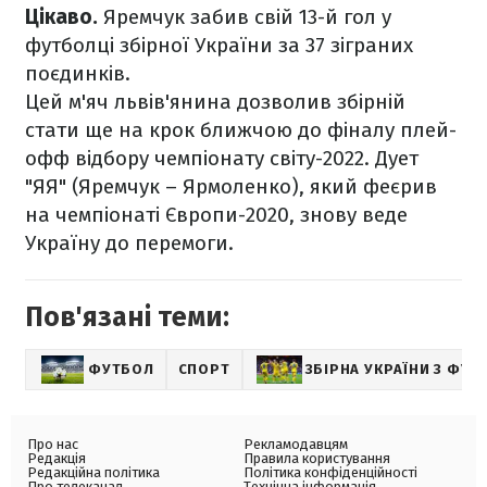
Цікаво.
Яремчук забив свій 13-й гол у
футболці збірної України за 37 зіграних
поєдинків.
Цей м'яч львів'янина дозволив збірній
стати ще на крок ближчою до фіналу плей-
офф відбору чемпіонату світу-2022. Дует
"ЯЯ" (Яремчук – Ярмоленко), який феєрив
на чемпіонаті Європи-2020, знову веде
Україну до перемоги.
Пов'язані теми:
ФУТБОЛ
СПОРТ
ЗБІРНА УКРАЇНИ З ФУТ
Про нас
Рекламодавцям
Редакція
Правила користування
Редакційна політика
Політика конфіденційності
Про телеканал
Технічна інформація